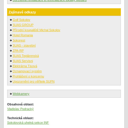
Udržitelná revitalizace a resocializace lokality Medard
Zajímavé odkazy
Golf Sokolov
SUAS GROUP
Přírodní koupaliště Michal Sokolov
Hotel Romania
Sokorest
SUAS - stavební
ZPA-RP
SUAS Teplárenská
SUAS Servisni
Elektrárna Tisová
Oznamovací systém
Prohlášení o koncernu
Upozornění pro věřitele SUPN
Webkamery
Obsahová oblast:
Vladislav Podracký
Technická oblast:
Sokolovská uhelná sekce INF