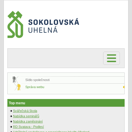
Sídlo společnosti
Správa webu
Top menu
Svářečská škola
Nabídka seminářů
Nabídka zaměstnání
RD Svatava - Podlesí