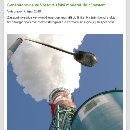
Generátorovna ve Vřesové získá moderní rídicí system
Vytvořeno: 7. říjen 2010
Zásadní investice ve výrobě energoplynu míří do finiše. Na jejím konci získá
technologie špičkové možnosti regulace a zároveň se zvýší její bezpečnost.