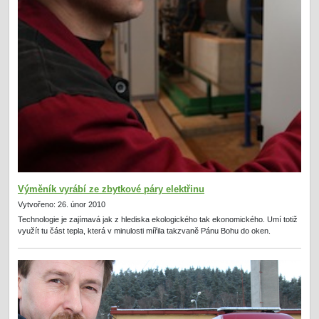
Výměník vyrábí ze zbytkové páry elektřinu
Vytvořeno: 26. únor 2010
Technologie je zajímavá jak z hlediska ekologického tak ekonomického. Umí totiž
využít tu část tepla, která v minulosti mířila takzvaně Pánu Bohu do oken.