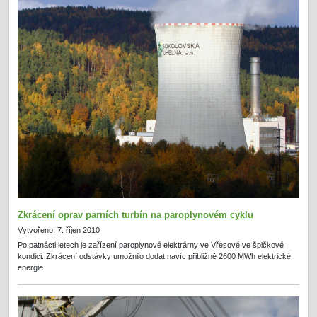
Zkrácení oprav parních turbín na paroplynovém cyklu
Vytvořeno: 7. říjen 2010
Po patnácti letech je zařízení paroplynové elektrárny ve Vřesové ve špičkové
kondici. Zkrácení odstávky umožnilo dodat navíc přibližně 2600 MWh elektrické
energie.