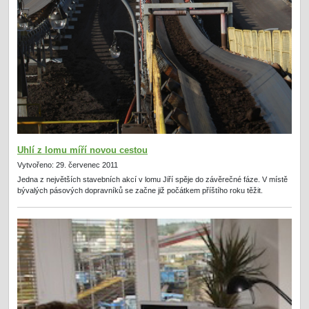
Uhlí z lomu míří novou cestou
Vytvořeno: 29. červenec 2011
Jedna z největších stavebních akcí v lomu Jiří spěje do závěrečné fáze. V místě
bývalých pásových dopravníků se začne již počátkem příštího roku těžit.