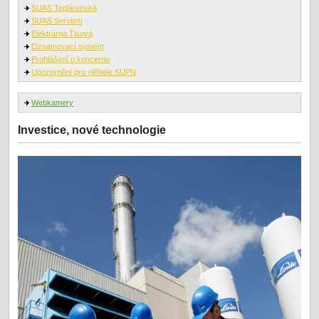
SUAS Teplárenská
SUAS Servisni
Elektrárna Tisová
Oznamovací systém
Prohlášení o koncernu
Upozornění pro věřitele SUPN
Webkamery
Investice, nové technologie