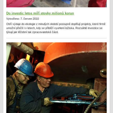
Do investic letos míří stovky milionů korun
Vytvořeno: 7. červen 2010
Obří výdaje do ekologie z minulých období postupně doplňují projekty, které firmě
umožní přežít i v letech, kdy se přiblíží vyuhlení ložiska. Rozsáhlé investice se
týkají jak těžební tak zpracovatelské části.