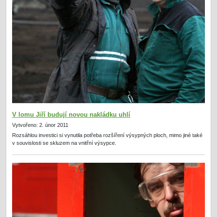
V lomu Jiří budují novou nakládku uhlí
Vytvořeno: 2. únor 2011
Rozsáhlou investici si vynutila potřeba rozšíření výsypných ploch, mimo jiné také
v souvislosti se skluzem na vnitřní výsypce.