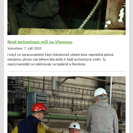
Nové technologie míří na Vřesovou
Vytvořeno: 7. září 2010
I když ve zpracovatelské části Sokolovské uhelné letos neprobíhá plošná
odstávka, přesto zde během léta došlo k řadě technických změn. Ty
nejvýznamnější se odehrávaly na teplárně a Rectisolu.