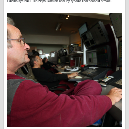
řídicího systému. Ten zlepší komfort obsluhy rýpadla i bezpečnost provozu.