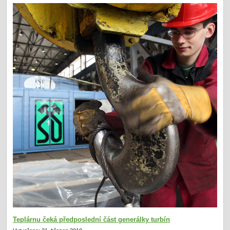
Teplárnu čeká předposlední část generálky turbín