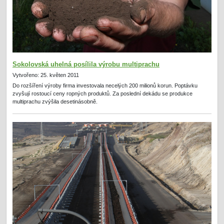
Sokolovská uhelná posílila výrobu multiprachu
Vytvořeno: 25. květen 2011
Do rozšíření výroby firma investovala necelých 200 milionů korun. Poptávku
zvyšují rostoucí ceny ropných produktů. Za poslední dekádu se produkce
multiprachu zvýšila desetinásobně.