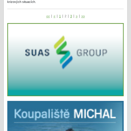
krizových situacích.
<<
<
1
2
3
>
>>