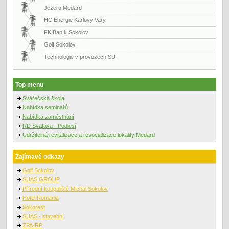
Jezero Medard
HC Energie Karlovy Vary
FK Baník Sokolov
Golf Sokolov
Technologie v provozech SU
Top menu
Svářečská škola
Nabídka seminářů
Nabídka zaměstnání
RD Svatava - Podlesí
Udržitelná revitalizace a resocializace lokality Medard
Zajímavé odkazy
Golf Sokolov
SUAS GROUP
Přírodní koupaliště Michal Sokolov
Hotel Romania
Sokorest
SUAS - stavební
ZPA-RP