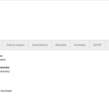
Zelený region
Zaměstnání
Aktuality
Kontakty
GDPR
a:
itner
edseda:
Sušanský
v Suchopár