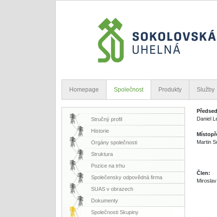
Homepage
Společnost
Produkty
Služby
Předsed
Daniel Le
Stručný profil
Historie
Místopř
Martin 
Orgány společnosti
Struktura
Pozice na trhu
Člen:
Společensky odpovědná firma
Mirosla
SUAS v obrazech
Dokumenty
Společnosti Skupiny