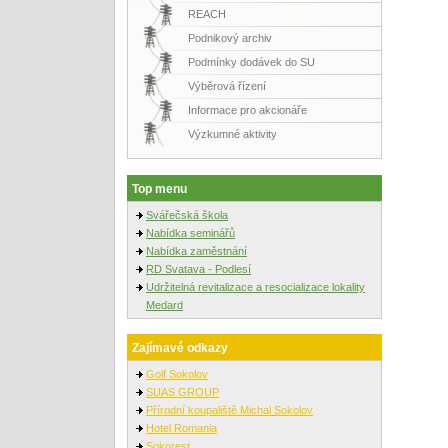
REACH
Podnikový archiv
Podmínky dodávek do SU
Výběrová řízení
Informace pro akcionáře
Výzkumné aktivity
Top menu
Svářečská škola
Nabídka seminářů
Nabídka zaměstnání
RD Svatava - Podlesí
Udržitelná revitalizace a resocializace lokality
Medard
Zajímavé odkazy
Golf Sokolov
SUAS GROUP
Přírodní koupaliště Michal Sokolov
Hotel Romania
Sokorest