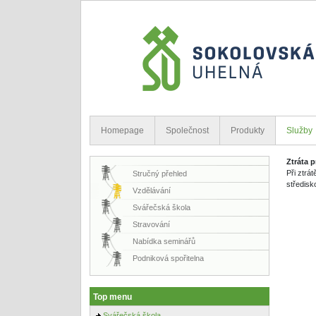
Homepage
Společnost
Produkty
Služby
Ztráta 
Při ztrá
Stručný přehled
středisk
Vzdělávání
Svářečská škola
Stravování
Nabídka seminářů
Podniková spořitelna
Top menu
Svářečská škola