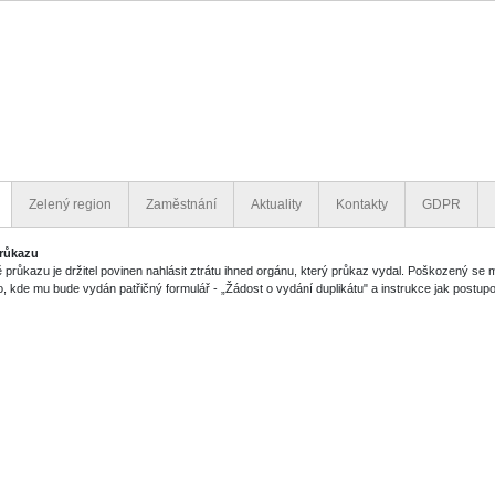
Zelený region
Zaměstnání
Aktuality
Kontakty
GDPR
průkazu
tě průkazu je držitel povinen nahlásit ztrátu ihned orgánu, který průkaz vydal. Poškozený se 
o, kde mu bude vydán patřičný formulář - „Žádost o vydání duplikátu" a instrukce jak postupo