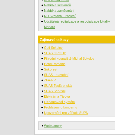
Nabídka seminářů
Nabídka zaměstnání
RD Svatava - Podlesí
Udržitelná revitalizace a resocializace lokality
Medard
Zajímavé odkazy
Golf Sokolov
SUAS GROUP
Přírodní koupaliště Michal Sokolov
Hotel Romania
Sokorest
SUAS - stavební
ZPA-RP
SUAS Teplárenská
SUAS Servisni
Elektrárna Tisová
Oznamovací systém
Prohlášení o koncernu
Upozornění pro věřitele SUPN
Webkamery