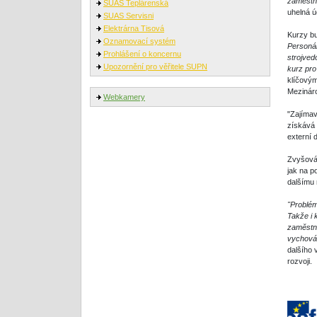
zaměstna
SUAS Teplárenská
uhelná ú
SUAS Servisni
Elektrárna Tisová
Kurzy bu
Oznamovací systém
Personál
Prohlášení o koncernu
strojved
Upozornění pro věřitele SUPN
kurz pro
klíčovým
Mezinár
Webkamery
"Zajímav
získává 
externí 
Zvyšován
jak na p
dalšímu 
"Problém
Takže i 
zaměstna
vychová
dalšího 
rozvoji.