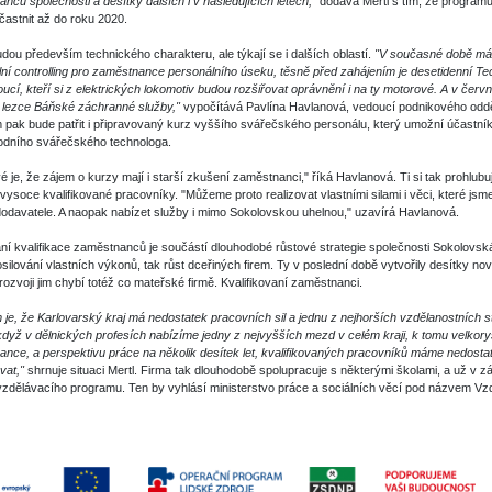
nců společnosti a desítky dalších i v následujících letech,"
dodává Mertl s tím, že program
častnit až do roku 2020.
dou především technického charakteru, ale týkají se i dalších oblastí.
"V současné době má
ní controlling pro zaměstnance personálního úseku, těsně před zahájením je desetidenní Te
oucí, kteří si z elektrických lokomotiv budou rozšiřovat oprávnění i na ty motorové. A v červn
 lezce Báňské záchranné služby,"
vypočítává Pavlína Havlanová, vedoucí podnikového oddě
 pak bude patřit i připravovaný kurz vyššího svářečského personálu, který umožní účastníků
odního svářečského technologa.
é je, že zájem o kurzy mají i starší zkušení zaměstnanci," říká Havlanová. Ti si tak prohlubuj
vysoce kvalifikované pracovníky. "Můžeme proto realizovat vlastními silami i věci, které jsme 
dodavatele. A naopak nabízet služby i mimo Sokolovskou uhelnou," uzavírá Havlanová.
í kvalifikace zaměstnanců je součástí dlouhodobé růstové strategie společnosti Sokolovsk
osilování vlastních výkonů, tak růst dceřiných firem. Ty v poslední době vytvořily desítky no
rozvoji jim chybí totéž co mateřské firmě. Kvalifikovaní zaměstnanci.
 je, že Karlovarský kraj má nedostatek pracovních sil a jednu z nejhorších vzdělanostních s
když v dělnických profesích nabízíme jedny z nejvyšších mezd v celém kraji, k tomu velkory
nce, a perspektivu práce na několik desítek let, kvalifikovaných pracovníků máme nedostate
vat,"
shrnuje situaci Mertl. Firma tak dlouhodobě spolupracuje s některými školami, a už v zá
vzdělávacího programu. Ten by vyhlásí ministerstvo práce a sociálních věcí pod názvem Vzd