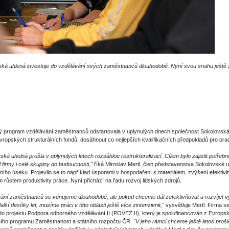
ká uhlená investuje do vzdělávání svých zaměstnanců dlouhodobě. Nyní svou snahu ještě z
 program vzdělávání zaměstnanců odstartovala v uplynulých dnech společnost Sokolovská u
evropských strukturálních fondů, dosáhnout co nejlepších kvalifikačních předpokladů pro pra
ská uhelná prošla v uplynulých letech rozsáhlou restrukturalizací. Cílem bylo zajistit potřebno
l firmy i celé skupiny do budoucnosti,"
říká Miroslav Mertl, člen představenstva Sokolovské
ního úseku. Projevilo se to například úsporami v hospodaření s materiálem, zvýšení efektiv
 růstem produktivity práce. Nyní přichází na řadu rozvoj lidských zdrojů.
ání zaměstnanců se věnujeme dlouhodobě, ale pokud chceme dál zefektivňovat a rozvíjet v
alší desítky let, musíme práci v této oblasti ještě více zintenzivnit,"
vysvětluje Mertl. Firma s
 do projektu Podpora odborného vzdělávání II (POVEZ II), který je spolufinancován z Evropsk
ího programu Zaměstnanost a státního rozpočtu ČR.
"V jeho rámci chceme ještě letos proško