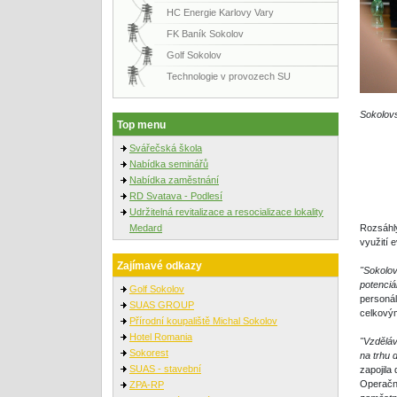
HC Energie Karlovy Vary
FK Baník Sokolov
Golf Sokolov
Technologie v provozech SU
Sokolovs
Top menu
Svářečská škola
Nabídka seminářů
Nabídka zaměstnání
RD Svatava - Podlesí
Udržitelná revitalizace a resocializace lokality
Medard
Rozsáhlý
využití 
Zajímavé odkazy
"Sokolov
potenciá
Golf Sokolov
personál
SUAS GROUP
celkovým
Přírodní koupaliště Michal Sokolov
Hotel Romania
"Vzděláv
Sokorest
na trhu d
SUAS - stavební
zapojila
Operačn
ZPA-RP