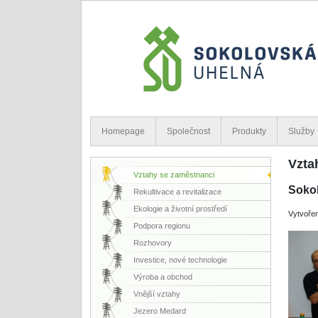
Homepage
Společnost
Produkty
Služby
Vzta
Vztahy se zaměstnanci
Sokol
Rekultivace a revitalizace
Ekologie a životní prostředí
Vytvořen
Podpora regionu
Rozhovory
Investice, nové technologie
Výroba a obchod
Vnější vztahy
Jezero Medard