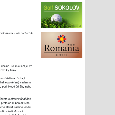
intenzivní. Foto archiv SU
helná. Jejím cílem je, za
covníky firmy.
u stabilitu a růstový
 uhelné pověřený vedením
ity podnikové údržby nebo
ýrobu, a působit úspěšně
e proto od dubna aktivně
ého strukturálního fondu,
lit několik desítek