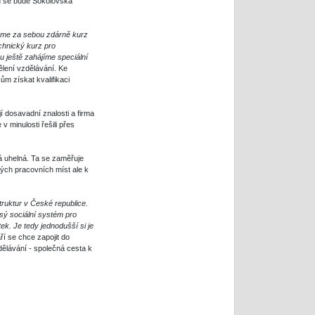
u se bude Sokolovská
me za sebou zdárně kurz
chnický kurz pro
u ještě zahájíme speciální
lení vzdělávání. Ke
m získat kvalifikaci
í dosavadní znalosti a firma
v minulosti řešili přes
á uhelná. Ta se zaměřuje
vých pracovních míst ale k
truktur v České republice.
sý sociální systém pro
k. Je tedy jednodušší si je
ří se chce zapojit do
ělávání - společná cesta k