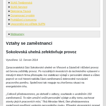
SUAS Teplárenská
SUAS Servisni
Elektrárna Tisová
Oznamovací systém
Prohlášení o koncernu
Upozornění pro věřitele SUPN
Webkamery
Vztahy se zaměstnanci
Sokolovská uhelná zefektivňuje provoz
Vytvořeno: 12. červen 2014
Zpracovatelská část Sokolovské uhelné ve Vřesové a částečně i těžební provoz
od června zeštíhlily provoz. Po rozsáhlých investicích do technického vybavení v
minulých letech firma přistoupila i ke stabilizaci výdajů v personální oblasti a vůbec
poprvé ve své historii nabídla části zaměstnanců dobrovolné rozvázání
pracovního poměru. Společnost tak reaguje na zhoršenou situaci na
energetickém trhu.
„Celkově představenstvo, po dohodě s odbory, souhlasilo s uvolněním 150
zaměstnanců. To nám umožní snížit personální výdaje a díky tomu zachovat
stovky jiných pracovních míst,"
říká Miroslav Mertl, člen představenstva
společnosti pověřený vedením personálního úseku. Případný ekonomický propad