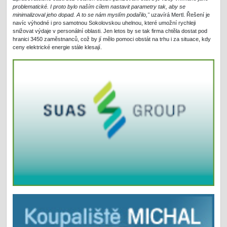
problematické. I proto bylo naším cílem nastavit parametry tak, aby se
minimalizoval jeho dopad. A to se nám myslím podařilo,"
uzavírá Mertl. Řešení je
navíc výhodné i pro samotnou Sokolovskou uhelnou, které umožní rychleji
snižovat výdaje v personální oblasti. Jen letos by se tak firma chtěla dostat pod
hranici 3450 zaměstnanců, což by jí mělo pomoci obstát na trhu i za situace, kdy
ceny elektrické energie stále klesají.