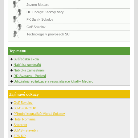
Jezero Medard
HC Energie Karlovy Vary
FK Baník Sokolov
Golf Sokolov
Technologie v provozech SU
Top menu
Svářečská škola
Nabídka seminářů
Nabídka zaměstnání
RD Svatava - Podlesí
Udržitelná revitalizace a resocializace lokality Medard
Zajímavé odkazy
Golf Sokolov
SUAS GROUP
Přírodní koupaliště Michal Sokolov
Hotel Romania
Sokorest
SUAS - stavební
ZPA-RP