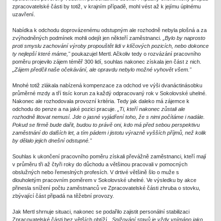
zpracovatelské části by totiž, v krajním případě, mohl vést až k jejímu úplnému
uzavření.
Nabídka k odchodu doprovázenému odstupným ale rozhodně nebyla plošná a za
zvýhodněných podmínek mohli odejít jen někteří zaměstnanci.
„Bylo by naprosto
proti smyslu zachování výroby propouštět lidi v klíčových pozicích, nebo dokonce
ty nejlepší které máme,"
poukazujel Mertl. Ačkoliv tedy o rozvázání pracovního
poměru projevilo zájem téměř 300 lidí, souhlas nakonec získala jen část z nich.
„Zájem předčil naše očekávání, ale opravdu nebylo možné vyhovět všem."
Mnohé totiž zlákala nabízená kompenzace za odchod ve výši dvanáctinásobku
průměrné mzdy a tří tisíc korun za každý odpracovaný rok v Sokolovské uhelné.
Nakonec ale rozhodovala provozní kritéria. Tedy jak daleko má zájemce k
odchodu do penze a na jaké pozici pracuje.
„Ti, kteří nakonec zůstali ale
rozhodně litovat nemusí. Jde o jasné vyjádření toho, že s nimi počítáme i nadále.
Pokud se firmě bude dařit, budou to právě oni, kdo má před sebou perspektivu
zaměstnání do dalších let, a tím pádem i jistotu výrazně vyšších příjmů, než kolik
by dělalo jejich dnešní odstupné."
Souhlas k ukončení pracovního poměru získali převážně zaměstnanci, kteří mají
v průměru tři až čtyři roky do důchodu a většinou pracovali v pomocných
obslužných nebo řemeslných profesích. V drtivé většině šlo o muže s
dlouholetým pracovním poměrem v Sokolovské uhelné. Ve výsledku by akce
přinesla snížení počtu zaměstnanců ve Zpracovatelské části zhruba o stovku,
zbývající část připadá na těžební provozy.
Jak Mertl shrnuje situaci, nakonec se podařilo zajistit personální stabilizaci
Zpracovatelské části bez větších obtíží.
„Snižování stavů je vždy vnímáno jako