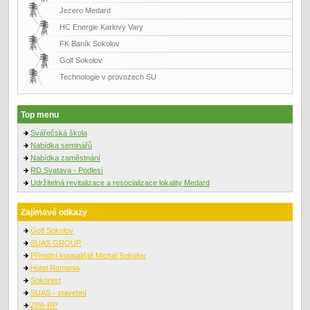
Jezero Medard
HC Energie Karlovy Vary
FK Baník Sokolov
Golf Sokolov
Technologie v provozech SU
Top menu
Svářečská škola
Nabídka seminářů
Nabídka zaměstnání
RD Svatava - Podlesí
Udržitelná revitalizace a resocializace lokality Medard
Zajímavé odkazy
Golf Sokolov
SUAS GROUP
Přírodní koupaliště Michal Sokolov
Hotel Romania
Sokorest
SUAS - stavební
ZPA-RP