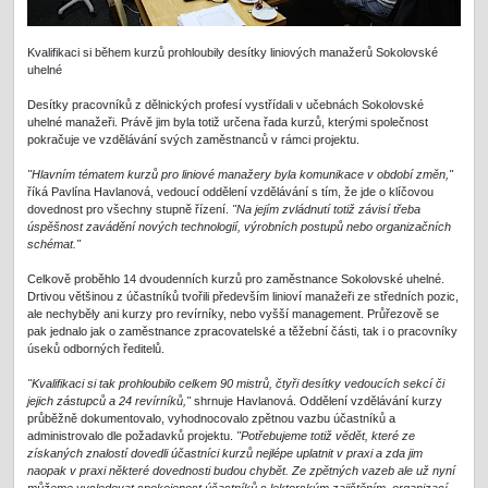
Kvalifikaci si během kurzů prohloubily desítky liniových manažerů Sokolovské
uhelné
Desítky pracovníků z dělnických profesí vystřídali v učebnách Sokolovské
uhelné manažeři. Právě jim byla totiž určena řada kurzů, kterými společnost
pokračuje ve vzdělávání svých zaměstnanců v rámci projektu.
"Hlavním tématem kurzů pro liniové manažery byla komunikace v období změn,"
říká Pavlína Havlanová, vedoucí oddělení vzdělávání s tím, že jde o klíčovou
dovednost pro všechny stupně řízení.
"Na jejím zvládnutí totiž závisí třeba
úspěšnost zavádění nových technologií, výrobních postupů nebo organizačních
schémat."
Celkově proběhlo 14 dvoudenních kurzů pro zaměstnance Sokolovské uhelné.
Drtivou většinou z účastníků tvořili především linioví manažeři ze středních pozic,
ale nechyběly ani kurzy pro revírníky, nebo vyšší management. Průřezově se
pak jednalo jak o zaměstnance zpracovatelské a těžební části, tak i o pracovníky
úseků odborných ředitelů.
"Kvalifikaci si tak prohloubilo celkem 90 mistrů, čtyři desítky vedoucích sekcí či
jejich zástupců a 24 revírníků,"
shrnuje Havlanová. Oddělení vzdělávání kurzy
průběžně dokumentovalo, vyhodnocovalo zpětnou vazbu účastníků a
administrovalo dle požadavků projektu.
"Potřebujeme totiž vědět, které ze
získaných znalostí dovedli účastníci kurzů nejlépe uplatnit v praxi a zda jim
naopak v praxi některé dovednosti budou chybět. Ze zpětných vazeb ale už nyní