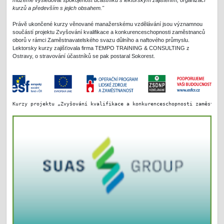
můžeme vysledovat spokojenost účastníků s lektorským zajištěním, organizací
kurzů a především s jejich obsahem."
Právě ukončené kurzy věnované manažerskému vzdělávání jsou významnou
součástí projektu Zvyšování kvalifikace a konkurenceschopnosti zaměstnanců
oborů v rámci Zaměstnavatelského svazu důlního a naftového průmyslu.
Lektorsky kurzy zajišťovala firma TEMPO TRAINING & CONSULTING z
Ostravy, o stravování účastníků se pak postaral Sokorest.
Kurzy projektu „Zvyšování kvalifikace a konkurenceschopnosti zaměstnan