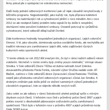
firmy pokud jde o spolupráci se sokolovskou nemocnicí.
Další body jednání odborových konferencí pak už nijak zásadně nevybočovaly z
běžného programu. Nejpodstatnější, jako každý rok, byla příprava kolektivní
smlouvy na nadcházející rok a vyhodnocení plnění v roce minulém. Ani v roce
2012 se ale neobjevil žádný problém nebo signál že by došlo k nesplnění,
obcházení nebo porušení kolektivní smlouvy. Ostatně potvrzují to i průběžná
vyhodnocení, které odboráři dělají každé čtvrtletí.
Dále konference hodnotily hospodaření jednotlivých organizací, i jejich celoroční
činnost. V té, jako obvykle, dominovala správa sociálního fondu, ale nechyběla ani
tradiční rekreace pro zaměstnance i jejich děti, nebo zajišťování různých
kulturních nebo sportovních aktivit.
"V tomto ohledu se rok 2012 lišil snad jen tím, že byl v rámci našich odborů rokem
volebním. Nicméně i v tomto směru byly změny pouze minimální,"
shrnuje situaci
Smolka. V čele odborářů Divize Těžba od dubna nahradil Josef Zelenka
dosavadního předsedu Pavla Ferkla, závodní výbor Družba nadále vede Jiří
Blažek, zatímco v čele odborářů divize Zpracování zůstal Radoslav Třešňák,
stejně jako předsedou sdružení odborových organizací zůstal Jan Smolka. K
drobným změnám pak došlo ještě ve složení samotných výborů jednotlivých
závodních organizací, kde se objevilo několik nových tváří.
Jako celek se ale odbory v rámci Sokolovské uhelné potýkají spíše s mírným
úbytkem svých členů. V loňském roce činil v průměrný počet členů 3897 a jejich
pokles souvisí s dlouhodobě plánovaným snižováním počtu zaměstnanců
společnosti. Těch bylo v loňském roce v průměru 4007 a jejich průměrná mzda
činila 30365 korun.