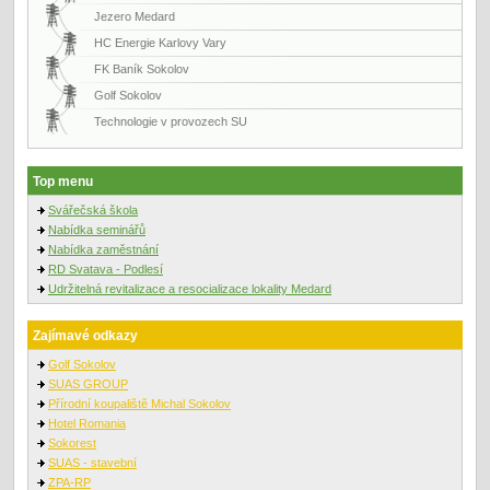
Jezero Medard
HC Energie Karlovy Vary
FK Baník Sokolov
Golf Sokolov
Technologie v provozech SU
Top menu
Svářečská škola
Nabídka seminářů
Nabídka zaměstnání
RD Svatava - Podlesí
Udržitelná revitalizace a resocializace lokality Medard
Zajímavé odkazy
Golf Sokolov
SUAS GROUP
Přírodní koupaliště Michal Sokolov
Hotel Romania
Sokorest
SUAS - stavební
ZPA-RP