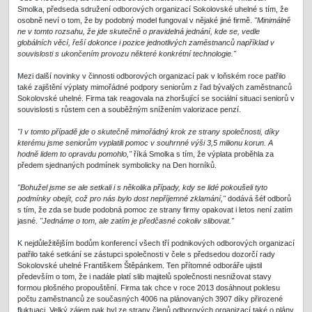
Smolka, předseda sdružení odborových organizací Sokolovské uhelné s tím, že
osobně neví o tom, že by podobný model fungoval v nějaké jiné firmě.
"Minimálně
ne v tomto rozsahu, že jde skutečně o pravidelná jednání, kde se, vedle
globálních věcí, řeší dokonce i pozice jednotlivých zaměstnanců například v
souvislosti s ukončením provozu některé konkrétní technologie."
Mezi další novinky v činnosti odborových organizací pak v loňském roce patřilo
také zajištění výplaty mimořádné podpory seniorům z řad bývalých zaměstnanců
Sokolovské uhelné. Firma tak reagovala na zhoršující se sociální situaci seniorů v
souvislosti s růstem cen a souběžným snížením valorizace penzí.
"I v tomto případě jde o skutečně mimořádný krok ze strany společnosti, díky
kterému jsme seniorům vyplatili pomoc v souhrnné výši 3,5 milionu korun. A
hodně lidem to opravdu pomohlo,"
říká Smolka s tím, že výplata proběhla za
předem sjednaných podmínek symbolicky na Den horníků.
"Bohužel jsme se ale setkali i s několika případy, kdy se lidé pokoušeli tyto
podmínky obejít, což pro nás bylo dost nepříjemné zklamání,"
dodává šéf odborů
s tím, že zda se bude podobná pomoc ze strany firmy opakovat i letos není zatím
jasné.
"Jednáme o tom, ale zatím je předčasné cokoliv slibovat."
K nejdůležitějším bodům konferencí všech tří podnikových odborových organizací
patřilo také setkání se zástupci společnosti v čele s předsedou dozorčí rady
Sokolovské uhelné Františkem Štěpánkem. Ten přítomné odboráře ujistil
především o tom, že i nadále platí slib majitelů společnosti nesnižovat stavy
formou plošného propouštění. Firma tak chce v roce 2013 dosáhnout poklesu
počtu zaměstnanců ze současných 4006 na plánovaných 3907 díky přirozené
fluktuaci. Velký zájem pak byl ze strany členů odborových organizací také o plány