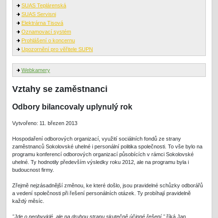
SUAS Teplárenská
SUAS Servisni
Elektrárna Tisová
Oznamovací systém
Prohlášení o koncernu
Upozornění pro věřitele SUPN
Webkamery
Vztahy se zaměstnanci
Odbory bilancovaly uplynulý rok
Vytvořeno: 11. březen 2013
Hospodaření odborových organizací, využití sociálních fondů ze strany
zaměstnanců Sokolovské uhelné i personální politika společnosti. To vše bylo na
programu konferencí odborových organizací působících v rámci Sokolovské
uhelné. Ty hodnotily především výsledky roku 2012, ale na programu byla i
budoucnost firmy.
Zřejmě nejzásadnější změnou, ke které došlo, jsou pravidelné schůzky odborářů
a vedení společnosti při řešení personálních otázek. Ty probíhají pravidelně
každý měsíc.
"Jde o neobvyklé, ale na druhou stranu skutečně účinné řešení,"
říká Jan