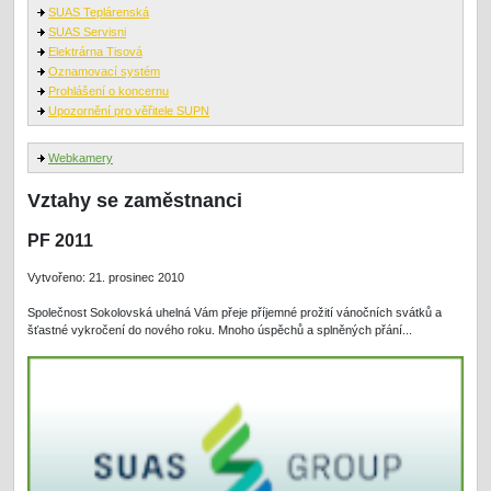
SUAS Teplárenská
SUAS Servisni
Elektrárna Tisová
Oznamovací systém
Prohlášení o koncernu
Upozornění pro věřitele SUPN
Webkamery
Vztahy se zaměstnanci
PF 2011
Vytvořeno: 21. prosinec 2010
Společnost Sokolovská uhelná Vám přeje příjemné prožití vánočních svátků a
šťastné vykročení do nového roku. Mnoho úspěchů a splněných přání...