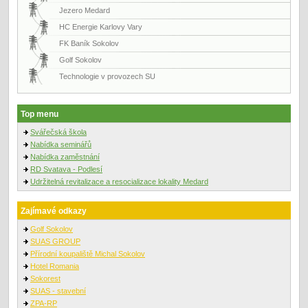
Jezero Medard
HC Energie Karlovy Vary
FK Baník Sokolov
Golf Sokolov
Technologie v provozech SU
Top menu
Svářečská škola
Nabídka seminářů
Nabídka zaměstnání
RD Svatava - Podlesí
Udržitelná revitalizace a resocializace lokality Medard
Zajímavé odkazy
Golf Sokolov
SUAS GROUP
Přírodní koupaliště Michal Sokolov
Hotel Romania
Sokorest
SUAS - stavební
ZPA-RP