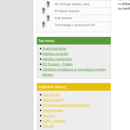
i v příp
HC Energie Karlovy Vary
na zamě
FK Baník Sokolov
Golf Sokolov
Technologie v provozech SU
Top menu
Svářečská škola
Nabídka seminářů
Nabídka zaměstnání
RD Svatava - Podlesí
Udržitelná revitalizace a resocializace lokality
Medard
Zajímavé odkazy
Golf Sokolov
SUAS GROUP
Přírodní koupaliště Michal Sokolov
Hotel Romania
Sokorest
SUAS - stavební
ZPA-RP