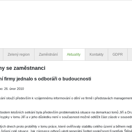
Zelený region
Zaměstnání
Aktuality
Kontakty
GDPR
hy se zaměstnanci
í firmy jednalo s odboráři o budoucnosti
o: 26. únor 2010
kání slouží především k vzájemnému informování o dění ve firmě i představách managemen
bodem letošních setkání byla především problematická situace na demarkaci lomů Jiří a Dru
výsypky v lomu Jiří a v jeho důsledku není v současnosti možné odtěžit část zásob v souse
lých dnech proto proběhly v lomu práce, které ověřovaly stabilitu celého území a během nej
 řešení celé situace. Jak zástupce odborů ujistil generální ředitel společnosti František Ště