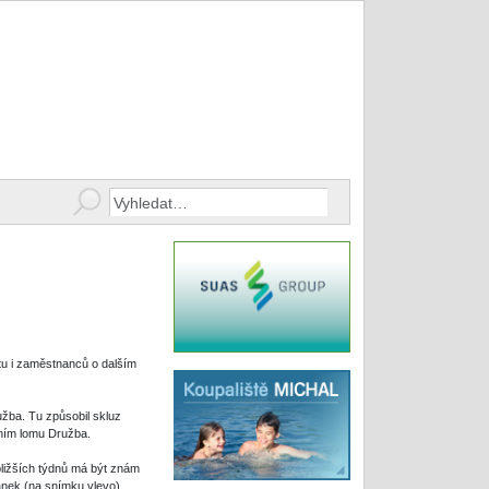
tu i zaměstnanců o dalším
žba. Tu způsobil skluz
dním lomu Družba.
bližších týdnů má být znám
pánek (na snímku vlevo),