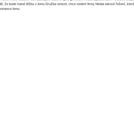
adě, že bude nutné těžbu v lomu Družba omezit, chce vedení firmy hledat takové řešení, kter
stnance lomu.