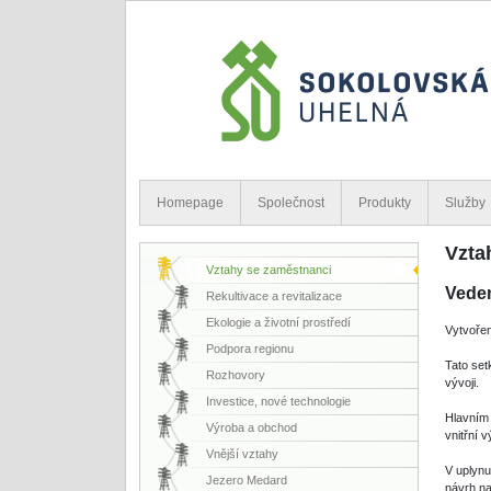
Homepage
Společnost
Produkty
Služby
Vzta
Vztahy se zaměstnanci
Veden
Rekultivace a revitalizace
Ekologie a životní prostředí
Vytvořen
Podpora regionu
Tato set
Rozhovory
vývoji.
Investice, nové technologie
Hlavním 
Výroba a obchod
vnitřní 
Vnější vztahy
V uplynu
Jezero Medard
návrh na