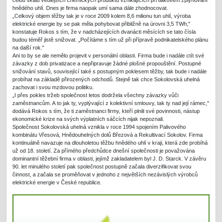
celou škálu vedlejších chemických produktů vznikajících při tlakovém zplyňování
hnědého uhlí. Dnes je firma naopak umí sama dále zhodnocovat.
„Celkový objem těžby tak je v roce 2009 kolem 8,6 milionu tun uhlí, výroba
elektrické energie by se pak měla pohybovat přibližně na úrovni 3,5 TWh,"
konstatuje Rokos s tím, že v nadcházejících dvanácti měsících se tato čísla
budou téměř jistě snižovat. „Počítáme s tím už při přípravě podnikatelského plánu
na další rok."
Ani to by se ale nemělo projevit v personální oblasti. Firma bude i nadále ctít své
závazky z dob privatizace a nepřipravuje žádné plošné propouštění. Postupné
snižování stavů, související také s postupným poklesem těžby, tak bude i nadále
probíhat na základě přirozených odchodů. Stejně tak chce Sokolovská uhelná
zachovat i svou mzdovou politiku.
„I přes pokles tržeb společnost letos dodržela všechny závazky vůči
zaměstnancům. A to jak ty, vyplývající z kolektivní smlouvy, tak ty nad její rámec,"
dodává Rokos s tím, že ti zaměstnanci firmy, kteří plnili své povinnosti, nástup
ekonomické krize na svých výplatních sáčcích nijak nepoznali.
Společnost Sokolovská uhelná vznikla v roce 1994 spojením Palivového
kombinátu Vřesová, Hnědouhelných dolů Březová a Rekultivací Sokolov. Firma
kontinuálně navazuje na dlouholetou těžbu hnědého uhlí v kraji, která zde probíhá
už od 18. století. Za přímého předchůdce dnešní společnosti je považována
dominantní těžební firma v oblasti, jejímž zakladatelem byl J. D. Starck. V závěru
90. let minulého století pak společnost postupně začala diverzifikovat svou
činnost, a začala se proměňovat v jednoho z největších nezávislých výrobců
elektrické energie v České republice.