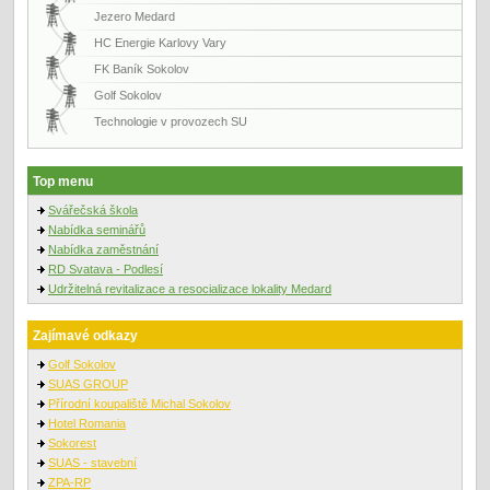
Jezero Medard
HC Energie Karlovy Vary
FK Baník Sokolov
Golf Sokolov
Technologie v provozech SU
Top menu
Svářečská škola
Nabídka seminářů
Nabídka zaměstnání
RD Svatava - Podlesí
Udržitelná revitalizace a resocializace lokality Medard
Zajímavé odkazy
Golf Sokolov
SUAS GROUP
Přírodní koupaliště Michal Sokolov
Hotel Romania
Sokorest
SUAS - stavební
ZPA-RP