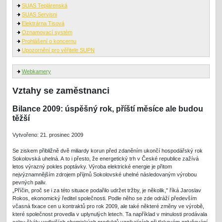
SUAS Teplárenská
SUAS Servisni
Elektrárna Tisová
Oznamovací systém
Prohlášení o koncernu
Upozornění pro věřitele SUPN
Webkamery
Vztahy se zaměstnanci
Bilance 2009: úspěšný rok, příští měsíce ale budou
těžší
Vytvořeno: 21. prosinec 2009
Se ziskem přibližně dvě miliardy korun před zdaněním ukončí hospodářský rok
Sokolovská uhelná. A to i přesto, že energetický trh v České republice zažívá
letos výrazný pokles poptávky. Výroba elektrické energie je přitom
nejvýznamnějším zdrojem příjmů Sokolovské uhelné následovaným výrobou
pevných paliv.
„Příčin, proč se i za této situace podařilo udržet tržby, je několik," říká Jaroslav
Rokos, ekonomický ředitel společnosti. Podle něho se zde odráží především
včasná fixace cen u kontraktů pro rok 2009, ale také některé změny ve výrobě,
které společnost provedla v uplynulých letech. Ta například v minulosti prodávala