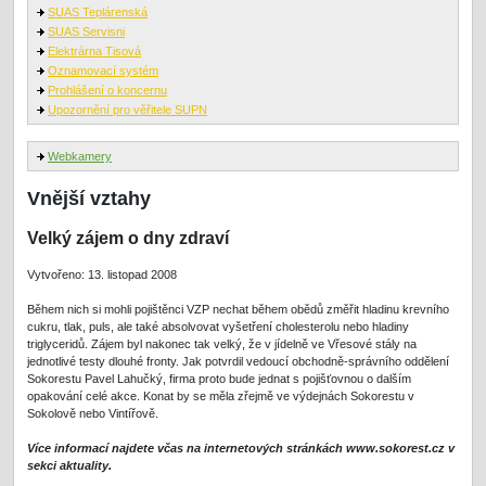
SUAS Teplárenská
SUAS Servisni
Elektrárna Tisová
Oznamovací systém
Prohlášení o koncernu
Upozornění pro věřitele SUPN
Webkamery
Vnější vztahy
Velký zájem o dny zdraví
Vytvořeno: 13. listopad 2008
Během nich si mohli pojištěnci VZP nechat během obědů změřit hladinu krevního
cukru, tlak, puls, ale také absolvovat vyšetření cholesterolu nebo hladiny
triglyceridů. Zájem byl nakonec tak velký, že v jídelně ve Vřesové stály na
jednotlivé testy dlouhé fronty. Jak potvrdil vedoucí obchodně-správního oddělení
Sokorestu Pavel Lahučký, firma proto bude jednat s pojišťovnou o dalším
opakování celé akce. Konat by se měla zřejmě ve výdejnách Sokorestu v
Sokolově nebo Vintířově.
Více informací najdete včas na internetových stránkách www.sokorest.cz v
sekci aktuality.