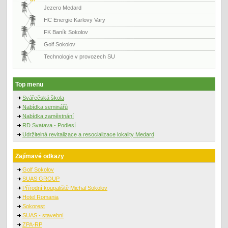
Jezero Medard
HC Energie Karlovy Vary
FK Baník Sokolov
Golf Sokolov
Technologie v provozech SU
Top menu
Svářečská škola
Nabídka seminářů
Nabídka zaměstnání
RD Svatava - Podlesí
Udržitelná revitalizace a resocializace lokality Medard
Zajímavé odkazy
Golf Sokolov
SUAS GROUP
Přírodní koupaliště Michal Sokolov
Hotel Romania
Sokorest
SUAS - stavební
ZPA-RP