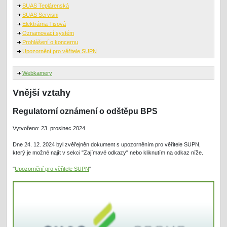
SUAS Teplárenská
SUAS Servisni
Elektrárna Tisová
Oznamovací systém
Prohlášení o koncernu
Upozornění pro věřitele SUPN
Webkamery
Vnější vztahy
Regulatorní oznámení o odštěpu BPS
Vytvořeno: 23. prosinec 2024
Dne 24. 12. 2024 byl zvěřejněn dokument s upozorněním pro věřitele SUPN,
který je možné najít v sekci "Zajímavé odkazy" nebo kliknutím na odkaz níže.
"
Upozornění pro věřitele SUPN
"