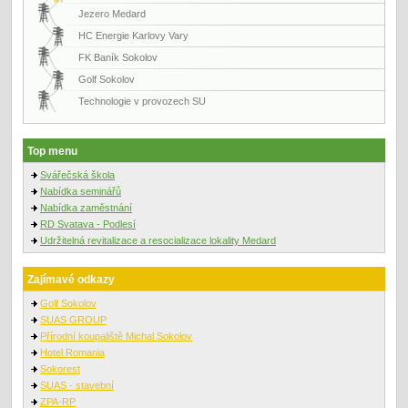
Jezero Medard
HC Energie Karlovy Vary
FK Baník Sokolov
Golf Sokolov
Technologie v provozech SU
Top menu
Svářečská škola
Nabídka seminářů
Nabídka zaměstnání
RD Svatava - Podlesí
Udržitelná revitalizace a resocializace lokality Medard
Zajímavé odkazy
Golf Sokolov
SUAS GROUP
Přírodní koupaliště Michal Sokolov
Hotel Romania
Sokorest
SUAS - stavební
ZPA-RP