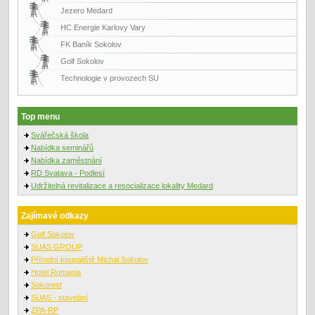
Jezero Medard
HC Energie Karlovy Vary
FK Baník Sokolov
Golf Sokolov
Technologie v provozech SU
Top menu
Svářečská škola
Nabídka seminářů
Nabídka zaměstnání
RD Svatava - Podlesí
Udržitelná revitalizace a resocializace lokality Medard
Zajímavé odkazy
Golf Sokolov
SUAS GROUP
Přírodní koupaliště Michal Sokolov
Hotel Romania
Sokorest
SUAS - stavební
ZPA-RP