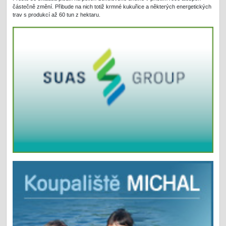
částečně změní. Přibude na nich totiž krmné kukuřice a některých energetických
trav s produkcí až 60 tun z hektaru.