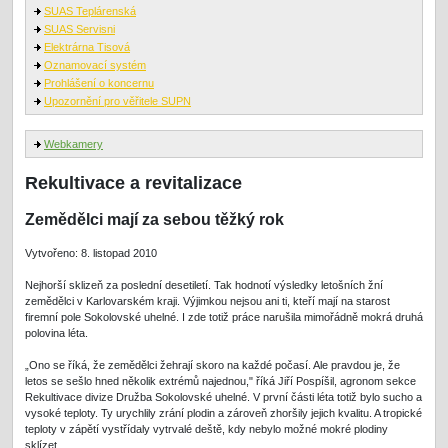
SUAS Teplárenská
SUAS Servisni
Elektrárna Tisová
Oznamovací systém
Prohlášení o koncernu
Upozornění pro věřitele SUPN
Webkamery
Rekultivace a revitalizace
Zemědělci mají za sebou těžký rok
Vytvořeno: 8. listopad 2010
Nejhorší sklizeň za poslední desetiletí. Tak hodnotí výsledky letošních žní
zemědělci v Karlovarském kraji. Výjimkou nejsou ani ti, kteří mají na starost
firemní pole Sokolovské uhelné. I zde totiž práce narušila mimořádně mokrá druhá
polovina léta.
„Ono se říká, že zemědělci žehrají skoro na každé počasí. Ale pravdou je, že
letos se sešlo hned několik extrémů najednou," říká Jiří Pospíšil, agronom sekce
Rekultivace divize Družba Sokolovské uhelné. V první části léta totiž bylo sucho a
vysoké teploty. Ty urychlily zrání plodin a zároveň zhoršily jejich kvalitu. A tropické
teploty v zápětí vystřídaly vytrvalé deště, kdy nebylo možné mokré plodiny
sklízet.