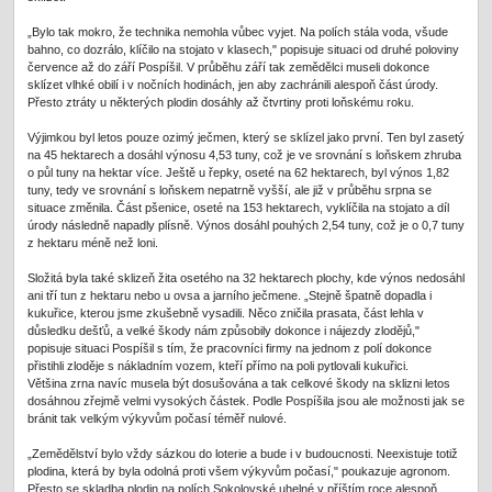
„Bylo tak mokro, že technika nemohla vůbec vyjet. Na polích stála voda, všude
bahno, co dozrálo, klíčilo na stojato v klasech," popisuje situaci od druhé poloviny
července až do září Pospíšil. V průběhu září tak zemědělci museli dokonce
sklízet vlhké obilí i v nočních hodinách, jen aby zachránili alespoň část úrody.
Přesto ztráty u některých plodin dosáhly až čtvrtiny proti loňskému roku.
Výjimkou byl letos pouze ozimý ječmen, který se sklízel jako první. Ten byl zasetý
na 45 hektarech a dosáhl výnosu 4,53 tuny, což je ve srovnání s loňskem zhruba
o půl tuny na hektar více. Ještě u řepky, oseté na 62 hektarech, byl výnos 1,82
tuny, tedy ve srovnání s loňskem nepatrně vyšší, ale již v průběhu srpna se
situace změnila. Část pšenice, oseté na 153 hektarech, vyklíčila na stojato a díl
úrody následně napadly plísně. Výnos dosáhl pouhých 2,54 tuny, což je o 0,7 tuny
z hektaru méně než loni.
Složitá byla také sklizeň žita osetého na 32 hektarech plochy, kde výnos nedosáhl
ani tří tun z hektaru nebo u ovsa a jarního ječmene. „Stejně špatně dopadla i
kukuřice, kterou jsme zkušebně vysadili. Něco zničila prasata, část lehla v
důsledku dešťů, a velké škody nám způsobily dokonce i nájezdy zlodějů,"
popisuje situaci Pospíšil s tím, že pracovníci firmy na jednom z polí dokonce
přistihli zloděje s nákladním vozem, kteří přímo na poli pytlovali kukuřici.
Většina zrna navíc musela být dosušována a tak celkové škody na sklizni letos
dosáhnou zřejmě velmi vysokých částek. Podle Pospíšila jsou ale možnosti jak se
bránit tak velkým výkyvům počasí téměř nulové.
„Zemědělství bylo vždy sázkou do loterie a bude i v budoucnosti. Neexistuje totiž
plodina, která by byla odolná proti všem výkyvům počasí," poukazuje agronom.
Přesto se skladba plodin na polích Sokolovské uhelné v příštím roce alespoň