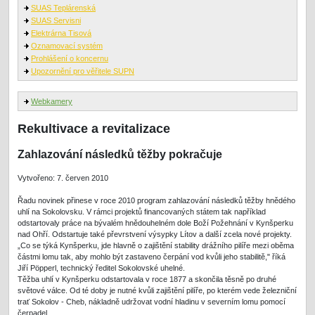
SUAS Teplárenská
SUAS Servisni
Elektrárna Tisová
Oznamovací systém
Prohlášení o koncernu
Upozornění pro věřitele SUPN
Webkamery
Rekultivace a revitalizace
Zahlazování následků těžby pokračuje
Vytvořeno: 7. červen 2010
Řadu novinek přinese v roce 2010 program zahlazování následků těžby hnědého
uhlí na Sokolovsku. V rámci projektů financovaných státem tak například
odstartovaly práce na bývalém hnědouhelném dole Boží Požehnání v Kynšperku
nad Ohří. Odstartuje také převrstvení výsypky Lítov a další zcela nové projekty.
„Co se týká Kynšperku, jde hlavně o zajištění stability drážního pilíře mezi oběma
částmi lomu tak, aby mohlo být zastaveno čerpání vod kvůli jeho stabilitě," říká
Jiří Pöpperl, technický ředitel Sokolovské uhelné.
Těžba uhlí v Kynšperku odstartovala v roce 1877 a skončila těsně po druhé
světové válce. Od té doby je nutné kvůli zajištění pilíře, po kterém vede železniční
trať Sokolov - Cheb, nákladně udržovat vodní hladinu v severním lomu pomocí
čerpadel.