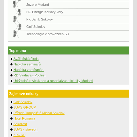
Jezero Medard
HC Energie Karlovy Vary
FK Baník Sokolov
Golf Sokolov
Technologie v provozech SU
Top menu
Svářečská škola
Nabídka seminářů
Nabídka zaměstnání
RD Svatava - Podlesí
Udržitelná revitalizace a resocializace lokality Medard
Zajímavé odkazy
Golf Sokolov
SUAS GROUP
Přírodní koupaliště Michal Sokolov
Hotel Romania
Sokorest
SUAS - stavební
ZPA-RP