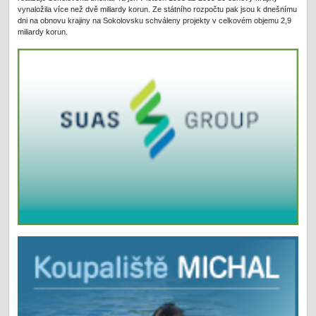
vynaložila více než dvě miliardy korun. Ze státního rozpočtu pak jsou k dnešnímu
dni na obnovu krajiny na Sokolovsku schváleny projekty v celkovém objemu 2,9
miliardy korun.