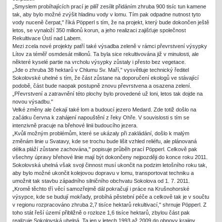
„Smyslem probíhajících prací je pilíř zesílit přidáním zhruba 900 tisíc tun kamene
tak, aby bylo možné zvýšit hladinu vody v lomu. Tím pak odpadne nutnost tyto
vody nuceně čerpat," říká Pöpperl s tím, že na projekt, který bude dokončen ještě
letos, se vynaloží 350 milionů korun, a jeho realizaci zajišťuje společnost
Rekultivace Ústí nad Labem.
Mezi zcela nové projekty patří také výsadba zeleně v rámci převrstvení výsypky
Lítov za téměř osmdesát milionů. Ta byla sice rekultivována již v minulosti, ale
některé kyselé partie na vrcholu výsypky zůstaly i přesto bez vegetace.
„Jde o zhruba 38 hektarů v Chlumu Sv. Maří," vysvětluje technický ředitel
Sokolovské uhelné s tím, že část zůstane na doporučení ekologů ve stávající
podobě, část bude naopak postupně znovu převrstvena a osazena zelení.
„Převrstvení a zatravnění této plochy bylo provedené už loni, letos tak dojde na
novou výsadbu."
Velké změny ale čekají také lom a budoucí jezero Medard. Zde totiž došlo na
začátku června k zahájení napouštění z řeky Ohře. V souvislosti s tím se
intenzivně pracuje na břehové linii budoucího jezera.
„Kvůli možným problémům, které se ukázaly při zakládání, došlo k malým
změnám linie u Svatavy, kde se trochu bude lišit vzhled reliéfu, ale plánovaná
délka pláží zůstane zachována," popisuje průběh prací Pöpperl. Celkově pak
všechny úpravy břehové linie mají být dokončeny nejpozději do konce roku 2011.
Sokolovská uhelná však svoji činnost musí ukončit na podzim letošního roku tak,
aby bylo možné ukončit kolejovou dopravu v lomu, transportovat techniku a
umožnit tak stavbu západního silničního obchvatu Sokolova od 1. 7. 2011.
„Kromě těchto tří věcí samozřejmě dál pokračují i práce na Krušnohorské
výsypce, kde se budují mokřady, probíhá pěstební péče a celkově tak je v součtu
v regionu rozpracováno zhruba 2,7 tisíce hektarů rekultivací," shrnuje Pöpperl. Z
toho stát řeší území přibližně o rozloze 1,6 tisíce hektarů, zbylou část pak
realizuje Sokolovská uhelná. Ta jen v letech 1993 až 2009 do obnovy krajiny