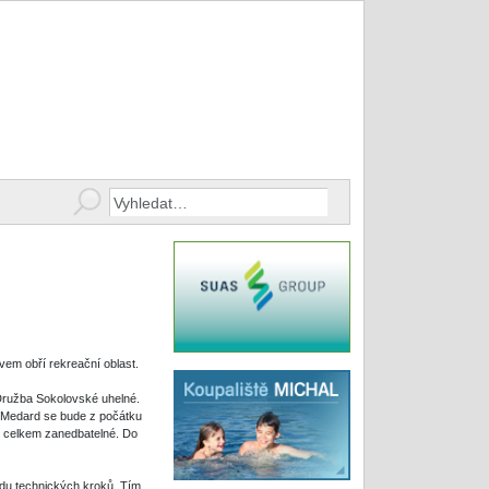
vem obří rekreační oblast.
e Družba Sokolovské uhelné.
. „Medard se bude z počátku
u celkem zanedbatelné. Do
řadu technických kroků. Tím