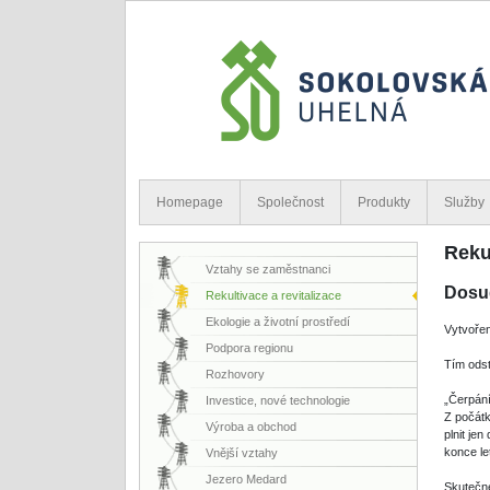
Homepage
Společnost
Produkty
Služby
Rekul
Vztahy se zaměstnanci
Dosud
Rekultivace a revitalizace
Ekologie a životní prostředí
Vytvořen
Podpora regionu
Tím odst
Rozhovory
„Čerpání
Investice, nové technologie
Z počátk
Výroba a obchod
plnit je
konce le
Vnější vztahy
Jezero Medard
Skutečné