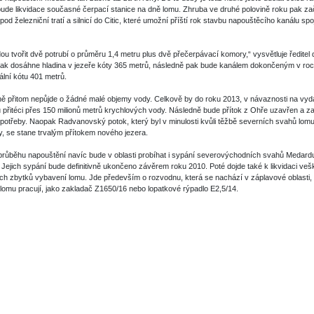
ude likvidace současné čerpací stanice na dně lomu. Zhruba ve druhé polovině roku pak z
 pod železniční tratí a silnicí do Citic, které umožní příští rok stavbu napouštěcího kanálu sp
ou tvořit dvě potrubí o průměru 1,4 metru plus dvě přečerpávací komory,“ vysvětluje ředitel 
ak dosáhne hladina v jezeře kóty 365 metrů, následně pak bude kanálem dokončeným v ro
nální kótu 401 metrů.
 přitom nepůjde o žádné malé objemy vody. Celkově by do roku 2013, v návaznosti na vyd
přitéci přes 150 milionů metrů krychlových vody. Následně bude přítok z Ohře uzavřen a z
potřeby. Naopak Radvanovský potok, který byl v minulosti kvůli těžbě severních svahů lom
, se stane trvalým přítokem nového jezera.
průběhu napouštění navíc bude v oblasti probíhat i sypání severovýchodních svahů Medar
 Jejich sypání bude definitivně ukončeno závěrem roku 2010. Poté dojde také k likvidaci vešker
ch zbytků vybavení lomu. Jde především o rozvodnu, která se nachází v záplavové oblasti, a
lomu pracují, jako zakladač Z1650/16 nebo lopatkové rýpadlo E2,5/14.