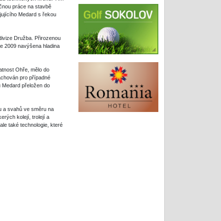
ačnou práce na stavbě
ojujícího Medard s řekou
divize Družba. Přirozenou
ce 2009 navýšena hladina
atnost Ohře, mělo do
achován pro případné
u Medard přeložen do
du a svahů ve směru na
ých kolejí, trolejí a
le také technologie, které