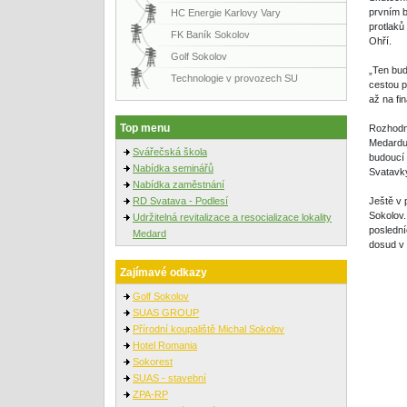
prvním b
HC Energie Karlovy Vary
protlaků
FK Baník Sokolov
Ohří.
Golf Sokolov
„Ten bud
Technologie v provozech SU
cestou p
až na fi
Top menu
Rozhodně
Medardu 
Svářečská škola
budoucí 
Nabídka seminářů
Svatavky
Nabídka zaměstnání
RD Svatava - Podlesí
Ještě v 
Sokolov.
Udržitelná revitalizace a resocializace lokality
poslední
Medard
dosud v 
Zajímavé odkazy
Golf Sokolov
SUAS GROUP
Přírodní koupaliště Michal Sokolov
Hotel Romania
Sokorest
SUAS - stavební
ZPA-RP