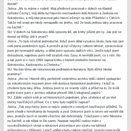
dostal?
Jiskra: „My to máme v rodině. Moji předkové pracovali v dolech na Kladně
(střední Čechy), můj děda byl hlavním mechanikem dolů Antonín a Jednota na
Sokolovsku, a můj táta pracoval jako hlavní inženýr na dole Přátelství v Citicích.
Takže mě snad ani nikdy nenapadlo nic jiného, než že budu jednou taky pracovat
na šachtě."
SU: V dolech na Sokolovsku dělá spousta lidí, ale knihy píšete jen vy. Jak jste se
dostal od těžby uhlí k psaní?
Jiskra: „To bylo strašně jednoduché. Když jsem dělal vysokou školu, byla nás tam
celá parta podobných typů. A protože já byl vždycky celkem tahoun, zpracovával
jsem jim hromadně otázky, a dělal jsem spoustu dalších věcí. Jenže když jsem
dostudoval, najednou jsem měl strašně moc času. A nevěděl jsem, co s ním. No
a tak jsem si v roce 1994 napsal knihu o historii uhelného hornictví na
Sokolovsku, Karlovarsku a Chebsku."
SU: Na toto téma ale neexistovala podkladová literatura. Bylo těžké hledat
prameny?
Jiskra: „Ani ne. Hlavně díky perfektně vedenému archivu dolů i dobré spolupráci
se sokolovským muzeem jsem měl doslova fantastické podmínky. I když to
chvílemi byla taky dřina. Jednou jsem to ze srandy vážil, a přišel na to, že kvůli
jedné knize jsem z archivu odtahal přesně 398,5 kilogramů papírů."
SU: Záběr vašich knih je od historických pojednání, přes učebnice až po dvě
sbírky havířských příhod. Co z toho bylo nejtěžší napsat?
Jiskra: „Tak psychicky jsem si nejvíc oddychl u veselých havířských příběhů. To
jsem chodil s horníkama do hospody a psal. Dokonce jsem si skoro ani nestihl dát
pivo, protože bych to nestihl všechno dát dohromady. Trávil jsem s nimi Silvestra
na šachtě, a tak nějak to šlo samo. Naopak největší radost mám z
vysokoškolských skript a obrazové prezentace pro výuku na báňské
průmyslovce v Příbrami. I když udělat ji bylo celkem obtížné, protože jsem kvůli