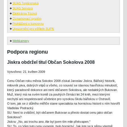
SUAS Teplárenská
SUAS Servisni
Elektrárna Tisová
Oznamovací systém
Prohlášení o koncernu
Upozornění pro věřitele SUPN
Webkamery
Podpora regionu
Jiskra obdržel titul Občan Sokolova 2008
Vytvořeno: 21. květen 2009
Cenu Občan roku města Sokolov 2008 získal Jaroslav Jiskra. Báňský historik,
milovník piva, dobrých vtipů a všeho, co souvisí se slavnou havířskou minulostí,
který paradoxně dokonce ani není občanem Sokolova, ale nedalekých Bukovan.
Muž, který má na svém kontě za pouhých čtrnáct let 24 knih, mezi kterými
nechybí ani respektované učebnice pro vysokou školu báňskou v Ostravě.
O tom, jak se z důlního měřiče stane specialista na hornickou historii s ním hovořil
Vladislav Podracký.
SU: Není to zvláštní, být občanem Bukovan a přesto dostat cenu jako občan
Sokolova?
Jiskra: „No, asi trochu ano. Ale byl jsem tím mile překvapen."
SU: To, co Vám tuto cenu vyneslo, bylo hornictví. Jak jste se k němu vlastně