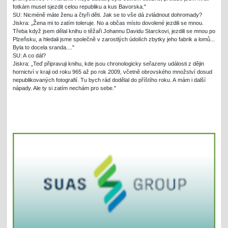
fotkám musel sjezdit celou republiku a kus Bavorska."
SU: Nicméně máte ženu a čtyři děti. Jak se to vše dá zvládnout dohromady?
Jiskra: „Žena mi to zatím toleruje. No a občas místo dovolené jezdili se mnou.
Třeba když jsem dělal knihu o těžaři Johannu Davidu Starckovi, jezdili se mnou po
Plzeňsku, a hledali jsme společně v zarostlých údolích zbytky jeho fabrik a lomů...
Byla to docela sranda...."
SU: A co dál?
Jiskra: „Teď připravuji knihu, kde jsou chronologicky seřazeny události z dějin
hornictví v kraji od roku 965 až po rok 2009, včetně obrovského množství dosud
nepublikovaných fotografií. Tu bych rád dodělal do příštího roku. A mám i další
nápady. Ale ty si zatím nechám pro sebe."