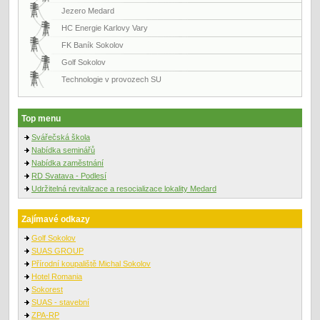
Jezero Medard
HC Energie Karlovy Vary
FK Baník Sokolov
Golf Sokolov
Technologie v provozech SU
Top menu
Svářečská škola
Nabídka seminářů
Nabídka zaměstnání
RD Svatava - Podlesí
Udržitelná revitalizace a resocializace lokality Medard
Zajímavé odkazy
Golf Sokolov
SUAS GROUP
Přírodní koupaliště Michal Sokolov
Hotel Romania
Sokorest
SUAS - stavební
ZPA-RP