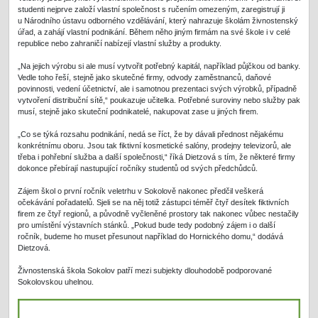
studenti nejprve založí vlastní společnost s ručením omezeným, zaregistrují ji
u Národního ústavu odborného vzdělávání, který nahrazuje školám živnostenský
úřad, a zahájí vlastní podnikání. Během něho jiným firmám na své škole i v celé
republice nebo zahraničí nabízejí vlastní služby a produkty.
„Na jejich výrobu si ale musí vytvořit potřebný kapitál, například půjčkou od banky.
Vedle toho řeší, stejně jako skutečné firmy, odvody zaměstnanců, daňové
povinnosti, vedení účetnictví, ale i samotnou prezentaci svých výrobků, případně
vytvoření distribuční sítě,“ poukazuje učitelka. Potřebné suroviny nebo služby pak
musí, stejně jako skuteční podnikatelé, nakupovat zase u jiných firem.
„Co se týká rozsahu podnikání, nedá se říct, že by dávali přednost nějakému
konkrétnímu oboru. Jsou tak fiktivní kosmetické salóny, prodejny televizorů, ale
třeba i pohřební služba a další společnosti,“ říká Dietzová s tím, že některé firmy
dokonce přebírají nastupující ročníky studentů od svých předchůdců.
Zájem škol o první ročník veletrhu v Sokolově nakonec předčil veškerá
očekávání pořadatelů. Sjeli se na něj totiž zástupci téměř čtyř desítek fiktivních
firem ze čtyř regionů, a původně vyčleněné prostory tak nakonec vůbec nestačily
pro umístění výstavních stánků. „Pokud bude tedy podobný zájem i o další
ročník, budeme ho muset přesunout například do Hornického domu,“ dodává
Dietzová.
Živnostenská škola Sokolov patří mezi subjekty dlouhodobě podporované
Sokolovskou uhelnou.