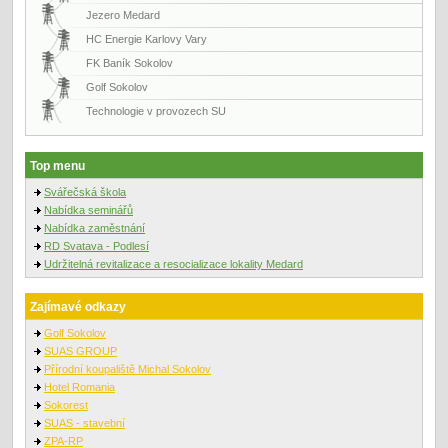
Jezero Medard
HC Energie Karlovy Vary
FK Baník Sokolov
Golf Sokolov
Technologie v provozech SU
Top menu
Svářečská škola
Nabídka seminářů
Nabídka zaměstnání
RD Svatava - Podlesí
Udržitelná revitalizace a resocializace lokality Medard
Zajímavé odkazy
Golf Sokolov
SUAS GROUP
Přírodní koupaliště Michal Sokolov
Hotel Romania
Sokorest
SUAS - stavební
ZPA-RP