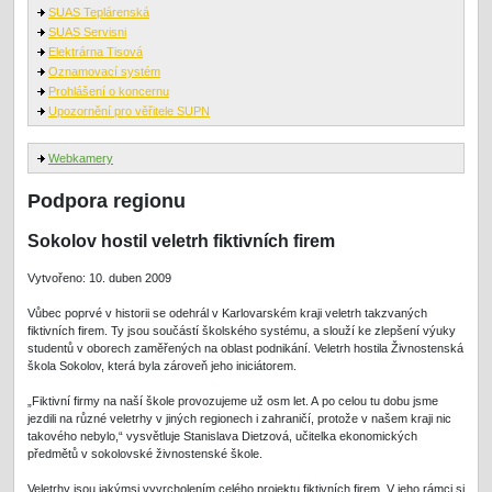
SUAS Teplárenská
SUAS Servisni
Elektrárna Tisová
Oznamovací systém
Prohlášení o koncernu
Upozornění pro věřitele SUPN
Webkamery
Podpora regionu
Sokolov hostil veletrh fiktivních firem
Vytvořeno: 10. duben 2009
Vůbec poprvé v historii se odehrál v Karlovarském kraji veletrh takzvaných
fiktivních firem. Ty jsou součástí školského systému, a slouží ke zlepšení výuky
studentů v oborech zaměřených na oblast podnikání. Veletrh hostila Živnostenská
škola Sokolov, která byla zároveň jeho iniciátorem.
„Fiktivní firmy na naší škole provozujeme už osm let. A po celou tu dobu jsme
jezdili na různé veletrhy v jiných regionech i zahraničí, protože v našem kraji nic
takového nebylo,“ vysvětluje Stanislava Dietzová, učitelka ekonomických
předmětů v sokolovské živnostenské škole.
Veletrhy jsou jakýmsi vyvrcholením celého projektu fiktivních firem. V jeho rámci si