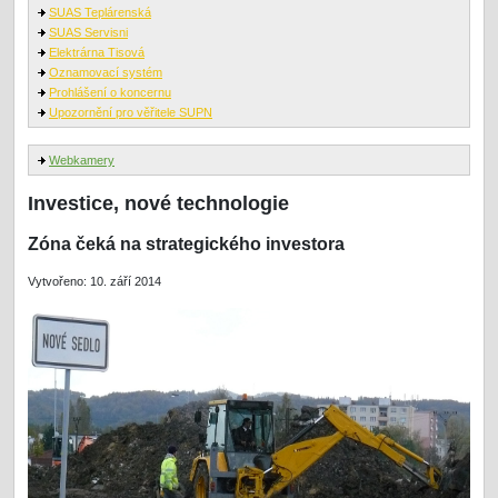
SUAS Teplárenská
SUAS Servisni
Elektrárna Tisová
Oznamovací systém
Prohlášení o koncernu
Upozornění pro věřitele SUPN
Webkamery
Investice, nové technologie
Zóna čeká na strategického investora
Vytvořeno: 10. září 2014