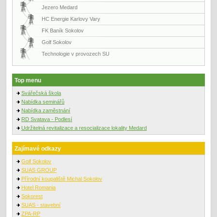
Jezero Medard
HC Energie Karlovy Vary
FK Baník Sokolov
Golf Sokolov
Technologie v provozech SU
Top menu
Svářečská škola
Nabídka seminářů
Nabídka zaměstnání
RD Svatava - Podlesí
Udržitelná revitalizace a resocializace lokality Medard
Zajímavé odkazy
Golf Sokolov
SUAS GROUP
Přírodní koupaliště Michal Sokolov
Hotel Romania
Sokorest
SUAS - stavební
ZPA-RP