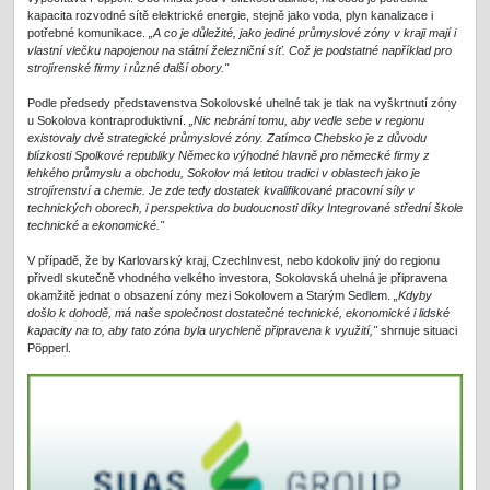
kapacita rozvodné sítě elektrické energie, stejně jako voda, plyn kanalizace i
potřebné komunikace.
„A co je důležité, jako jediné průmyslové zóny v kraji mají i
vlastní vlečku napojenou na státní železniční síť. Což je podstatné například pro
strojírenské firmy i různé další obory."
Podle předsedy představenstva Sokolovské uhelné tak je tlak na vyškrtnutí zóny
u Sokolova kontraproduktivní.
„Nic nebrání tomu, aby vedle sebe v regionu
existovaly dvě strategické průmyslové zóny. Zatímco Chebsko je z důvodu
blízkosti Spolkové republiky Německo výhodné hlavně pro německé firmy z
lehkého průmyslu a obchodu, Sokolov má letitou tradici v oblastech jako je
strojírenství a chemie. Je zde tedy dostatek kvalifikované pracovní síly v
technických oborech, i perspektiva do budoucnosti díky Integrované střední škole
technické a ekonomické."
V případě, že by Karlovarský kraj, CzechInvest, nebo kdokoliv jiný do regionu
přivedl skutečně vhodného velkého investora, Sokolovská uhelná je připravena
okamžitě jednat o obsazení zóny mezi Sokolovem a Starým Sedlem.
„Kdyby
došlo k dohodě, má naše společnost dostatečné technické, ekonomické i lidské
kapacity na to, aby tato zóna byla urychleně připravena k využití,"
shrnuje situaci
Pöpperl.