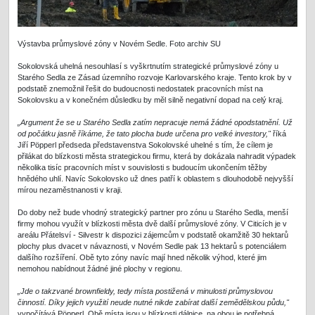
Výstavba průmyslové zóny v Novém Sedle. Foto archiv SU
Sokolovská uhelná nesouhlasí s vyškrtnutím strategické průmyslové zóny u
Starého Sedla ze Zásad územního rozvoje Karlovarského kraje. Tento krok by v
podstatě znemožnil řešit do budoucnosti nedostatek pracovních míst na
Sokolovsku a v konečném důsledku by měl silně negativní dopad na celý kraj.
„Argument že se u Starého Sedla zatím nepracuje nemá žádné opodstatnění. Už
od počátku jasně říkáme, že tato plocha bude určena pro velké investory,"
říká
Jiří Pöpperl předseda představenstva Sokolovské uhelné s tím, že cílem je
přilákat do blízkosti města strategickou firmu, která by dokázala nahradit výpadek
několika tisíc pracovních míst v souvislosti s budoucím ukončením těžby
hnědého uhlí. Navíc Sokolovsko už dnes patří k oblastem s dlouhodobě nejvyšší
mírou nezaměstnanosti v kraji.
Do doby než bude vhodný strategický partner pro zónu u Starého Sedla, menší
firmy mohou využít v blízkosti města dvě další průmyslové zóny. V Citicích je v
areálu Přátelsví - Silvestr k dispozici zájemcům v podstatě okamžitě 30 hektarů
plochy plus dvacet v návaznosti, v Novém Sedle pak 13 hektarů s potenciálem
dalšího rozšíření. Obě tyto zóny navíc mají hned několik výhod, které jim
nemohou nabídnout žádné jiné plochy v regionu.
„Jde o takzvané brownfieldy, tedy místa postižená v minulosti průmyslovou
činností. Díky jejich využití neude nutné nikde zabírat další zemědělskou půdu,"
vypočítává Pöpperl. Obě místa jsou v blízkosti dálnice, na obou je potřebná