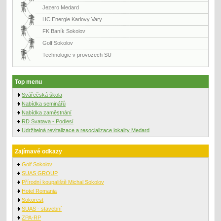
Jezero Medard
HC Energie Karlovy Vary
FK Baník Sokolov
Golf Sokolov
Technologie v provozech SU
Top menu
Svářečská škola
Nabídka seminářů
Nabídka zaměstnání
RD Svatava - Podlesí
Udržitelná revitalizace a resocializace lokality Medard
Zajímavé odkazy
Golf Sokolov
SUAS GROUP
Přírodní koupaliště Michal Sokolov
Hotel Romania
Sokorest
SUAS - stavební
ZPA-RP