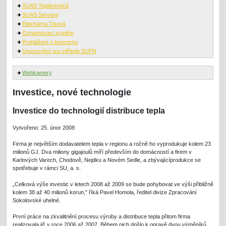
SUAS Teplárenská
SUAS Servisni
Elektrárna Tisová
Oznamovací systém
Prohlášení o koncernu
Upozornění pro věřitele SUPN
Webkamery
Investice, nové technologie
Investice do technologií distribuce tepla
Vytvořeno: 25. únor 2008
Firma je největším dodavatelem tepla v regionu a ročně ho vyprodukuje kolem 23
milionů GJ. Dva miliony gigajoulů míří především do domácností a firem v
Karlových Varech, Chodově, Nejdku a Novém Sedle, a zbývajícíprodukce se
spotřebuje v rámci SU, a. s.
„Celková výše investic v letech 2008 až 2009 se bude pohybovat ve výši přibližně
kolem 38 až 40 milionů korun," říká Pavel Homola, ředitel divize Zpracování
Sokolovské uhelné.
První práce na zkvalitnění procesu výroby a distribuce tepla přitom firma
realizovala již v roce 2006 až 2007. Během nich došlo k opravě dvou výměníků