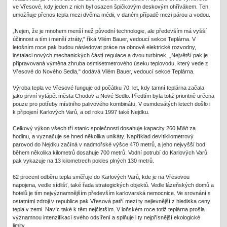
ve Vřesové, kdy jeden z nich byl osazen špičkovým deskovým ohřívákem. Ten
umožňuje přenos tepla mezi dvěma médii, v daném případě mezi párou a vodou.
„Nejen, že je mnohem menší než původní technologie, ale především má vyšší
účinnost a tím i menší ztráty," říká Vilém Bauer, vedoucí sekce Teplárna. V
letošním roce pak budou následovat práce na obnově elektrické rozvodny,
instalaci nových mechanických částí regulace a dvou turbínek. „Největší pak je
připravovaná výměna zhruba osmisetmetrového úseku teplovodu, který vede z
Vřesové do Nového Sedla," dodává Vilém Bauer, vedoucí sekce Teplárna.
Výroba tepla ve Vřesové funguje od počátku 70. let, kdy tamní teplárna začala
jako první vytápět města Chodov a Nové Sedlo. Předtím byla totiž prioritně určena
pouze pro potřeby místního palivového kombinátu. V osmdesátých letech došlo i
k připojení Karlových Varů, a od roku 1997 také Nejdku.
Celkový výkon všech tří stanic společnosti dosahuje kapacity 260 MWt za
hodinu, a vyznačuje se hned několika unikáty. Například devítikilometrový
parovod do Nejdku začíná v nadmořské výšce 470 metrů, a jeho nejvyšší bod
během několika kilometrů dosahuje 700 metrů. Vodní potrubí do Karlových Varů
pak vykazuje na 13 kilometrech pokles plných 130 metrů.
62 procent odběru tepla směřuje do Karlových Varů, kde je na Vřesovou
napojena, vedle sídlišť, také řada strategických objektů. Vedle lázeňských domů a
hotelů je tím nejvýznamnějším především karlovarská nemocnice. Ve srovnání s
ostatními zdroji v republice pak Vřesová patří mezi ty nejlevnější z hlediska ceny
tepla v zemi. Navíc také k těm nejčistším. V loňském roce totiž teplárna prošla
významnou intenzifikací svého odsíření a splňuje i ty nejpřísnější ekologické
limity.