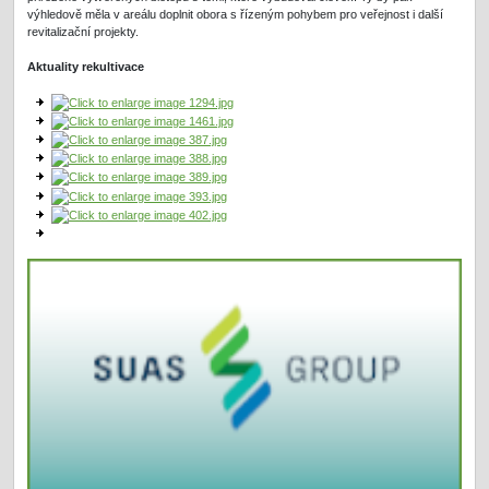
výhledově měla v areálu doplnit obora s řízeným pohybem pro veřejnost i další
revitalizační projekty.
Aktuality rekultivace