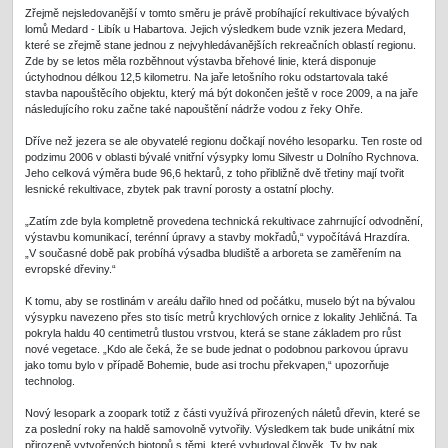
Zřejmě nejsledovanější v tomto směru je právě probíhající rekultivace bývalých
lomů Medard - Libík u Habartova. Jejich výsledkem bude vznik jezera Medard,
které se zřejmě stane jednou z nejvyhledávanějších rekreačních oblastí regionu.
Zde by se letos měla rozběhnout výstavba břehové linie, která disponuje
úctyhodnou délkou 12,5 kilometru. Na jaře letošního roku odstartovala také
stavba napouštěcího objektu, který má být dokončen ještě v roce 2009, a na jaře
následujícího roku začne také napouštění nádrže vodou z řeky Ohře.
Dříve než jezera se ale obyvatelé regionu dočkají nového lesoparku. Ten roste od
podzimu 2006 v oblasti bývalé vnitřní výsypky lomu Silvestr u Dolního Rychnova.
Jeho celková výměra bude 96,6 hektarů, z toho přibližně dvě třetiny mají tvořit
lesnické rekultivace, zbytek pak travní porosty a ostatní plochy.
„Zatím zde byla kompletně provedena technická rekultivace zahrnující odvodnění,
výstavbu komunikací, terénní úpravy a stavby mokřadů,“ vypočítává Hrazdíra.
„V současné době pak probíhá výsadba bludiště a arboreta se zaměřením na
evropské dřeviny.“
K tomu, aby se rostlinám v areálu dařilo hned od počátku, muselo být na bývalou
výsypku navezeno přes sto tisíc metrů krychlových ornice z lokality Jehličná. Ta
pokryla haldu 40 centimetrů tlustou vrstvou, která se stane základem pro růst
nové vegetace. „Kdo ale čeká, že se bude jednat o podobnou parkovou úpravu
jako tomu bylo v případě Bohemie, bude asi trochu překvapen,“ upozorňuje
technolog.
Nový lesopark a zoopark totiž z části využívá přirozených náletů dřevin, které se
za poslední roky na haldě samovolně vytvořily. Výsledkem tak bude unikátní mix
přirozeně vytvořených biotopů s těmi, které vybudoval člověk. Ty by pak