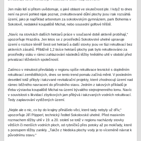
Jen málo lidí si přitom uvědomuje, o jaké oblasti ve skutečnosti jde. I když to dnes
není na první pohled nijak poznat, zrekultivované důlní plochy jsou i tak rozsáhlá
území, jako je například arboretum za sokolovským gymnáziem, park Bohemia v
Sokolově, nedaleké koupaliště Michal, nebo sousední golfové hřiště.
„Navíc na stovkách dalších hektarů práce v současné době aktivně probíhají,“
upozorňuje Hrazdíra. Jen letos se z prostředků Sokolovské uhelné upravuje
území o rozloze téměř šesti set hektarů a další stovky jsou ve fázi rekultivací bez
aktivních zásahů. Přibližně 1,2 tisíce hektarů plochy pak bylo rekultivováno za
prostředky státu v rámci zahlazování následků těžby hnědého uhlí v období před
privatizací těžebních společností.
Zatímco v minulosti převládaly v regionu spíše rekultivace lesnické s doplněním
rekultivací zemědělských, dnes se tento trend pomalu začíná měnit. V posledním
desetiletí totiž přibyly i takzvané revitalizační projekty, které zhodnocují území nad
rámec běžného navracení do přírodního stavu. Jedním z takových příkladů je
třeba výstavba koupaliště Michal na území bývalého stejnojmenného lomu. Navíc
v souvislosti s likvidací zbytkových jam přibývá i takzvaných vodních rekultivací.
Tedy zaplavování vytěžených území.
„Nejde ale o nic, co by do krajiny přinášelo věci, které tady nebyly už dřív,“
upozorňuje Jiří Pöpperl, technický ředitel Sokolovské uhelné. Před masivním
rozmachem těžby uhlí v 19. a 20. století se totiž v regionu nacházely stovky
větších či menších vodních ploch, od rybníčků přes potoky až po mokřady, které
s postupem těžby zanikly. „Takže z hlediska plochy vody je to víceméně návrat k
původnímu stavu.“