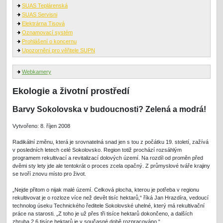
SUAS Teplárenská
SUAS Servisni
Elektrárna Tisová
Oznamovací systém
Prohlášení o koncernu
Upozornění pro věřitele SUPN
Webkamery
Ekologie a životní prostředí
Barvy Sokolovska v budoucnosti? Zelená a modrá!
Vytvořeno: 8. říjen 2008
Radikální změnu, která je srovnatelná snad jen s tou z počátku 19. století, zažívá
v posledních letech celé Sokolovsko. Region totiž prochází rozsáhlým
programem rekultivací a revitalizací dolových území. Na rozdíl od proměn před
dvěmi sty lety jde ale tentokrát o proces zcela opačný. Z průmyslové tváře krajiny
se tvoří znovu místo pro život.
„Nejde přitom o nijak malé území. Celková plocha, kterou je potřeba v regionu
rekultivovat je o rozloze více než devět tisíc hektarů,“ říká Jan Hrazdíra, vedoucí
technolog úseku Technického ředitele Sokolovské uhelné, který má rekultivační
práce na starosti. „Z toho je už přes tři tisíce hektarů dokončeno, a dalších
zhruba 2,6 tisíce hektarů je v současné době rozpracováno.“