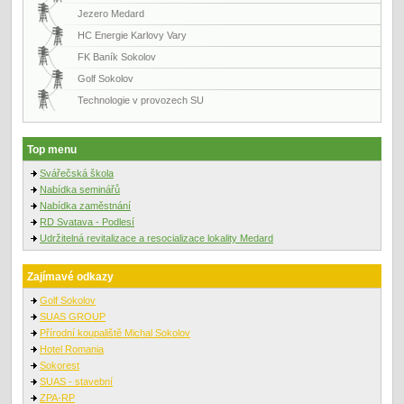
Jezero Medard
HC Energie Karlovy Vary
FK Baník Sokolov
Golf Sokolov
Technologie v provozech SU
Top menu
Svářečská škola
Nabídka seminářů
Nabídka zaměstnání
RD Svatava - Podlesí
Udržitelná revitalizace a resocializace lokality Medard
Zajímavé odkazy
Golf Sokolov
SUAS GROUP
Přírodní koupaliště Michal Sokolov
Hotel Romania
Sokorest
SUAS - stavební
ZPA-RP