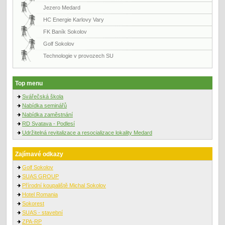
Jezero Medard
HC Energie Karlovy Vary
FK Baník Sokolov
Golf Sokolov
Technologie v provozech SU
Top menu
Svářečská škola
Nabídka seminářů
Nabídka zaměstnání
RD Svatava - Podlesí
Udržitelná revitalizace a resocializace lokality Medard
Zajímavé odkazy
Golf Sokolov
SUAS GROUP
Přírodní koupaliště Michal Sokolov
Hotel Romania
Sokorest
SUAS - stavební
ZPA-RP