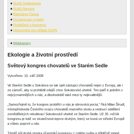
SUAS Teplárenská
SUAS Servisni
Elektrárna Tisová
Oznamovací systém
Prohlášení o koncernu
Upozornění pro věřitele SUPN
Webkamery
Ekologie a životní prostředí
Světový kongres chovatelů ve Starém Sedle
Vytvořeno: 10. září 2008
Ve Starém Sedle u Sokolova se tak sjeli zástupci chovatelů nejen z Evropy, ale i
ze zámoří, aby si prohlédli zdejší chov Sokolovské uhelné. Ten patří k jedněm z
nejvýznamnějších u nás, a dlouhodobě také mezi ty nejkvalitnější.
„Samozřejmě to, že kongres proběhl i u nás je obrovská pocta,“ říká Milan Štrudl,
místopředseda Českého svazu chovatelů masného skotu a vedoucí oddělení
zemědělských rekultivací Sokolovské uhelné ve Starém Sedle. Už 35. ročník
kongresu je totiž ve skutečnosti teprve druhým, který se koná ve střední Evropě
a vůbec poprvé u nás.
Téměř půl druhá stovka účastníků kongresu z celého světa a přibližně stejné