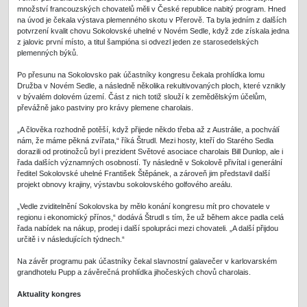
množství francouzských chovatelů měli v České republice nabitý program. Hned
na úvod je čekala výstava plemenného skotu v Přerově. Ta byla jedním z dalších
potvrzení kvalit chovu Sokolovské uhelné v Novém Sedle, když zde získala jedna
z jalovic první místo, a titul šampióna si odvezl jeden ze starosedelských
plemenných býků.
Po přesunu na Sokolovsko pak účastníky kongresu čekala prohlídka lomu
Družba v Novém Sedle, a následně několika rekultivovaných ploch, které vznikly
v bývalém dolovém území. Část z nich totiž slouží k zemědělským účelům,
převážně jako past
viny pro krávy plemene charolais.
„A člověka rozhodně potěší, když přijede někdo třeba až z Austrálie, a pochválí
nám, že máme pěkná zvířata,“ říká Štrudl. Mezi hosty, kteří do Starého Sedla
dorazili od protinožců byl i prezident Světové asociace charolais Bill Dunlop, ale i
řada dalších významných osobností. Ty následně v Sokolově přivítal i generální
ředitel Sokolovské uhelné František Štěpánek, a zároveň jim představil další
projekt obnovy krajiny, výstavbu sokolovského golfového areálu.
„Vedle zviditelnění Sokolovska by mělo konání kongresu mít pro chovatele v
regionu i ekonomický přínos,“ dodává Štrudl s tím, že už během akce padla celá
řada nabídek na nákup, prodej i další spolupráci mezi chovateli. „A další přijdou
určitě i v následujících týdnech.“
Na závěr programu pak účastníky čekal slavnostní galavečer v karlovarském
grandhotelu Pupp a závěrečná prohlídka jihočeských chovů charolais.
Aktuality kongres