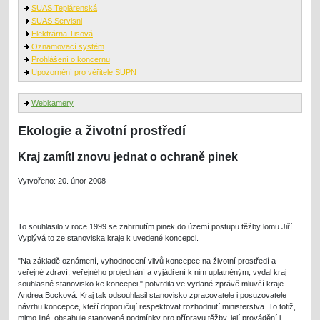
SUAS Teplárenská
SUAS Servisni
Elektrárna Tisová
Oznamovací systém
Prohlášení o koncernu
Upozornění pro věřitele SUPN
Webkamery
Ekologie a životní prostředí
Kraj zamítl znovu jednat o ochraně pinek
Vytvořeno: 20. únor 2008
To souhlasilo v roce 1999 se zahrnutím pinek do území postupu těžby lomu Jiří.
Vyplývá to ze stanoviska kraje k uvedené koncepci.
"Na základě oznámení, vyhodnocení vlivů koncepce na životní prostředí a
veřejné zdraví, veřejného projednání a vyjádření k nim uplatněným, vydal kraj
souhlasné stanovisko ke koncepci," potvrdila ve vydané zprávě mluvčí kraje
Andrea Bocková. Kraj tak odsouhlasil stanovisko zpracovatele i posuzovatele
návrhu koncepce, kteří doporučují respektovat rozhodnutí ministerstva. To totiž,
mimo jiné, obsahuje stanovené podmínky pro přípravu těžby, její provádění i