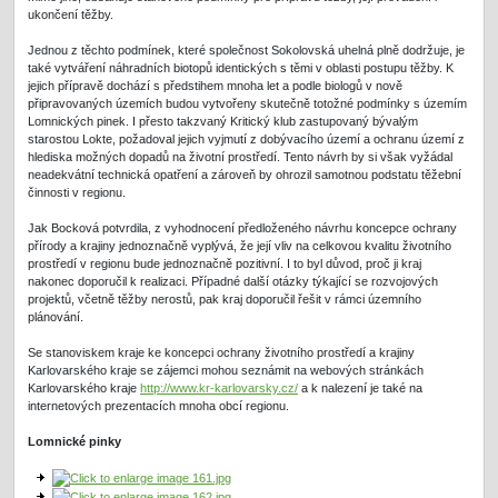
ukončení těžby.
Jednou z těchto podmínek, které společnost Sokolovská uhelná plně dodržuje, je
také vytváření náhradních biotopů identických s těmi v oblasti postupu těžby. K
jejich přípravě dochází s předstihem mnoha let a podle biologů v nově
připravovaných územích budou vytvořeny skutečně totožné podmínky s územím
Lomnických pinek. I přesto takzvaný Kritický klub zastupovaný bývalým
starostou Lokte, požadoval jejich vyjmutí z dobývacího území a ochranu území z
hlediska možných dopadů na životní prostředí. Tento návrh by si však vyžádal
neadekvátní technická opatření a zároveň by ohrozil samotnou podstatu těžební
činnosti v regionu.
Jak Bocková potvrdila, z vyhodnocení předloženého návrhu koncepce ochrany
přírody a krajiny jednoznačně vyplývá, že její vliv na celkovou kvalitu životního
prostředí v regionu bude jednoznačně pozitivní. I to byl důvod, proč ji kraj
nakonec doporučil k realizaci. Případné další otázky týkající se rozvojových
projektů, včetně těžby nerostů, pak kraj doporučil řešit v rámci územního
plánování.
Se stanoviskem kraje ke koncepci ochrany životního prostředí a krajiny
Karlovarského kraje se zájemci mohou seznámit na webových stránkách
Karlovarského kraje
http://www.kr-karlovarsky.cz/
a k nalezení je také na
internetových prezentacích mnoha obcí regionu.
Lomnické pinky