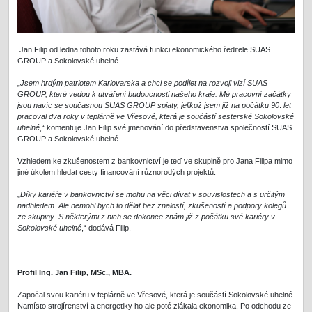
Jan Filip od ledna tohoto roku zastává funkci ekonomického ředitele SUAS
GROUP a Sokolovské uhelné.
„
Jsem hrdým patriotem Karlovarska a chci se podílet na rozvoji vizí SUAS
GROUP, které vedou k utváření budoucnosti našeho kraje. Mé pracovní začátky
jsou navíc se současnou SUAS GROUP spjaty, jelikož jsem již na počátku 90
.
let
pracoval
dva roky v teplárně ve Vřesové, která je součástí sesterské Sokolovské
uhelné
,“ komentuje Jan Filip své jmenování do představenstva společností SUAS
GROUP a Sokolovské uhelné.
Vzhledem ke zkušenostem z bankovnictví je teď ve skupině pro Jana Filipa mimo
jiné úkolem hledat cesty financování různorodých projektů.
„
Díky kariéře v bankovnictví se mohu na věci dívat v souvislostech a s určitým
nadhledem. Ale nemohl bych to dělat bez znalostí, zkušeností a podpory kolegů
ze skupiny
.
S některými z nich se dokonce znám již z počátku své kariéry v
Sokolovské uhelné
,“ dodává Filip.
Profil Ing. Jan Filip, MSc., MBA.
Započal svou kariéru v teplárně ve Vřesové, která je součástí Sokolovské uhelné.
Namísto strojírenství a energetiky ho ale poté zlákala ekonomika. Po odchodu ze