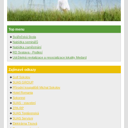
Top menu
Svářečská škola
Nabídka seminářů
Nabídka zaměstnání
RD Svatava - Podlesí
Udržitelná revitalizace a resocializace lokality Medard
Zajímavé odkazy
Golf Sokolov
SUAS GROUP
Přírodní koupaliště Michal Sokolov
Hotel Romania
Sokorest
SUAS - stavební
ZPA-RP
SUAS Teplárenská
SUAS Servisni
Elektrárna Tisová