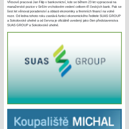
Vřesové pracoval Jan Filip v bankovnictví, kde se během 23 let vypracoval na
manažerské pozice v širším vrcholovém vedení celkem tří českých bank. Pak se
šest let věnoval poradenství a oblasti ekonomiky a firemních financí na volné
noze. Od ledna tohoto roku zastává funkci ekonomického ředitele SUAS GROUP
a Sokolovské uhelné a od června je oficiálně uvedený jako člen představenstva
SUAS GROUP a Sokolovské uhelné.