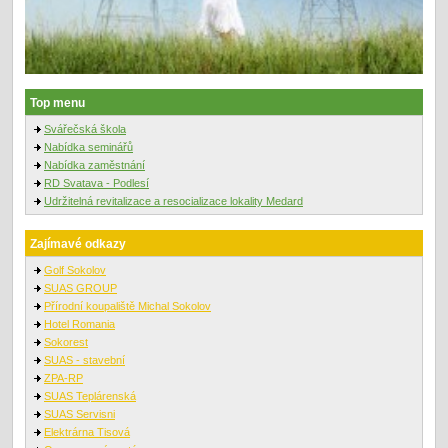
Top menu
Svářečská škola
Nabídka seminářů
Nabídka zaměstnání
RD Svatava - Podlesí
Udržitelná revitalizace a resocializace lokality Medard
Zajímavé odkazy
Golf Sokolov
SUAS GROUP
Přírodní koupaliště Michal Sokolov
Hotel Romania
Sokorest
SUAS - stavební
ZPA-RP
SUAS Teplárenská
SUAS Servisni
Elektrárna Tisová