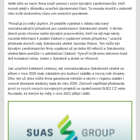
Vedle toho se navíc firma snaží pomoci i svým bývalým zaměstnancům, kteří
museli odejít v důsledku uzavření plynárenské části. Ta musela skončit v polovině
roku kvůli skokovému růstu cen emisních povolenek.
“Považuji za velký úspěch, že podařilo vyjednat s vládou takzvaný
restrukturalizační příspěvek pro zaměstnance Sokolovské uhelné. V těchto
dnech proto chceme našim bývalým pracovníkům, kteří na něj mají nárok,
rozeslat informace k podání žádosti o vyplacení tohoto příspěvku,”
uzavírá
předseda dozorčí rady Sokolovské uhelné Jaroslav Rokos. Ten může být
bývalým zaměstnancům firmy vyplácen až po dobu 60 měsíců a Sokolovská
uhelná lidem pomůže i s administrací žádostí. Vytvoří kvůli tomu dokonce hned
dvě kontaktní místa. Jedno v Sokolově a druhé ve Vřesové.
Jak uzavření kolektivní smlouvy, tak restrukturalizace Sokolovské uhelné se
přitom v roce 2020 staly základem pro budoucí stabilitu a rozvoj celé skupiny.
Díky nim už dnes může firma garantovat městům a obcím v regionu stabilní i
cenově dostupné dodávky tepla do roku 2035. Zároveň například představila
první ze svých nových rozvojových projektů se společnostmi SUEZ CZ nebo
Accolade, ke kterým by měly v roce 2021 přibýt i další.