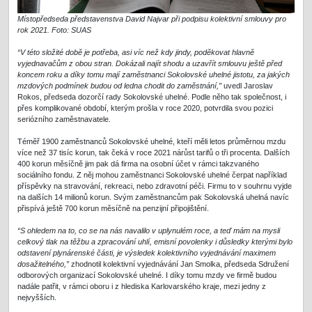
Místopředseda představenstva David Najvar při podpisu kolektivní smlouvy pro
rok 2021. Foto: SUAS
“V této složité době je potřeba, asi víc než kdy jindy, poděkovat hlavně
vyjednavačům z obou stran. Dokázali najít shodu a uzavřít smlouvu ještě před
koncem roku a díky tomu mají zaměstnanci Sokolovské uhelné jistotu, za jakých
mzdových podmínek budou od ledna chodit do zaměstnání,”
uvedl Jaroslav
Rokos, předseda dozorčí rady Sokolovské uhelné. Podle něho tak společnost, i
přes komplikované období, kterým prošla v roce 2020, potvrdila svou pozici
seriózního zaměstnavatele.
Téměř 1900 zaměstnanců Sokolovské uhelné, kteří měli letos průměrnou mzdu
více než 37 tisíc korun, tak čeká v roce 2021 nárůst tarifů o tři procenta. Dalších
400 korun měsíčně jim pak dá firma na osobní účet v rámci takzvaného
sociálního fondu. Z něj mohou zaměstnanci Sokolovské uhelné čerpat například
příspěvky na stravování, rekreaci, nebo zdravotní péči. Firmu to v souhrnu vyjde
na dalších 14 milionů korun. Svým zaměstnancům pak Sokolovská uhelná navíc
přispívá ještě 700 korun měsíčně na penzijní připojištění.
“S ohledem na to, co se na nás navalilo v uplynulém roce, a teď mám na mysli
celkový tlak na těžbu a zpracování uhlí, emisní povolenky i důsledky kterými bylo
odstavení plynárenské části, je výsledek kolektivního vyjednávání maximem
dosažitelného,”
zhodnotil kolektivní vyjednávání Jan Smolka, předseda Sdružení
odborových organizací Sokolovské uhelné. I díky tomu mzdy ve firmě budou
nadále patřit, v rámci oboru i z hlediska Karlovarského kraje, mezi jedny z
nejvyšších.