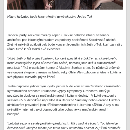
Hlavní hvězdou bude letos výroční turné skupiny Jethro Tull.
Taneční párty, rockové hvězdy i operu. To vše nabídne letošní sezóna v
amfiteátru pod loketským hradem za podpory společnosti Sokolovská uhelná.
Zřejmě největší událostí pak bude koncert legendárních Jethro Tull, kteří zahrají v
rámci turné k půl století své existence.
“Když Jethro Tull projevili zájem o koncert speciálně v Lokti v rámci světového
turné oslavujícího jejich půlstoletí na scéně, nemohli jsme než s nimi nadšeně
souhlasit,”
říká organizátor koncertů Vladimír Suchan s tím, že půjde už o čtvrté
vystoupení skupiny v areálu na břehu řeky Ohře. Ale rozhodně si letos v Lokti na
své přijdou i milovníci jiných žánrů.
Třeba naprosto jedinečným vystoupením bude koncert maďarského cikánského
symfonického orchestru Budapest Gypsy Symphony Orchestra, který je
považován doslova za maďarské národní kulturní dědictví. V Lokti vystoupí v
sestavě 65 hudebníků a například díla Bedřicha Smetany nebo Ference Liszta v
cimbálovém provedení jsou příslibem vrcholného kulturního zážitku. A aby si na
své přišly nejen uši, akci doprovodí také ochutnávky maďarské národní
kuchyně.
“Letošní sezóna se ale proti těm předchozím liší v hodně věcech. Tou hlavní je
četnost akcí, kterých máme pro tento rok v amfiteátru celkem 27,”
říká promotér