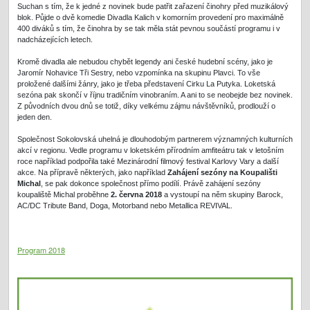
Suchan s tím, že k jedné z novinek bude patřit zařazení činohry před muzikálový
blok. Půjde o dvě komedie Divadla Kalich v komorním provedení pro maximálně
400 diváků s tím, že činohra by se tak měla stát pevnou součástí programu i v
nadcházejících letech.
Kromě divadla ale nebudou chybět legendy ani české hudební scény, jako je
Jaromír Nohavice Tři Sestry, nebo vzpomínka na skupinu Plavci. To vše
proložené dalšími žánry, jako je třeba představení Cirku La Putyka. Loketská
sezóna pak skončí v říjnu tradičním vinobraním. A ani to se neobejde bez novinek.
Z původních dvou dnů se totiž, díky velkému zájmu návštěvníků, prodlouží o
jeden den.
Společnost Sokolovská uhelná je dlouhodobým partnerem významných kulturních
akcí v regionu. Vedle programu v loketském přírodním amfiteátru tak v letošním
roce například podpořila také Mezinárodní filmový festival Karlovy Vary a další
akce. Na přípravě některých, jako například
Zahájení sezóny na Koupališti
Michal
, se pak dokonce společnost přímo podílí. Právě zahájení sezóny
koupaliště Michal proběhne
2. června 2018
a vystoupí na něm skupiny Barock,
AC/DC Tribute Band, Doga, Motorband nebo Metallica REVIVAL.
Program 2018