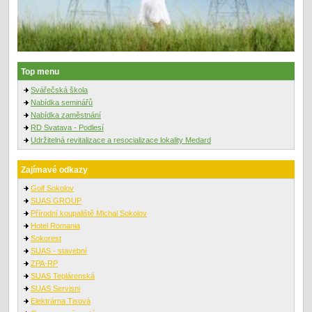
Top menu
Svářečská škola
Nabídka seminářů
Nabídka zaměstnání
RD Svatava - Podlesí
Udržitelná revitalizace a resocializace lokality Medard
Zajímavé odkazy
Golf Sokolov
SUAS GROUP
Přírodní koupaliště Michal Sokolov
Hotel Romania
Sokorest
SUAS - stavební
ZPA-RP
SUAS Teplárenská
SUAS Servisni
Elektrárna Tisová