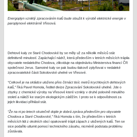
Energoplyn vzniklý zpracováním kalů bude sloužit k výrobě elektrické energie v
paroplynové elektrárně Vřesová.
Dehtové kaly ze Staré Chodovské by se měly už za několik měsíců stát
definitivně minulostí. Zapáchající nádrž, která především v letních měsících trápila
obyvatele nedalekého Chodova, zlikviduje na objednávku Ministerstva financí ČR
společnost Jerus. Samotné kaly se pak budou tlakově zplyňovat v nedaleké
zpracovatelské části Sokolovské uhelné ve Vřesové.
“Celkově je na skládce uloženo přes čtrnáct tisíc metrů krychlových dehtových
kalů,”
říká Pavel Homola, ředitel divize Zpracování Sokolovské uhelné. Jde o
zbytky z chemické výroby na Vřesové které vznikly v druhé polovině minulého
století a náleží ke starým ekologickým zátěžím. I proto se k odpovědnosti za
jejich likvidaci přihlásil stát.
“Že na ni po letech skutečně dojde je dobrá zpráva především pro obyvatele
Chodova a Staré Chodovské,”
říká Homola s tím, že především v letních
měsících lidi z okolních obcí opakovaně trápil zápach z uložených kalů. Ten se
sice podařilo utlumit pomocí technického zásahu, nicméně podstata problému
zůstávala.