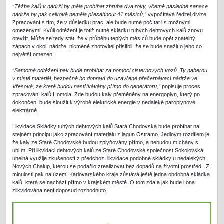
“Těžba kalů v nádrži by měla probíhat zhruba dva roky, včetně následné sanace
nádrže by pak celkově neměla přesáhnout 41 měsíců,”
vypočítává ředitel divize
Zpracování s tím, že v důsledku prací ale bude nutné počítat i s možnými
omezenými. Kvůli odtěžení je totiž nutné skládku tuhých dehtových kalů znovu
otevřít. Může se tedy stát, že v průběhu teplých měsíců bude opět znatelný
zápach v okolí nádrže, nicméně zhotovitel přislíbil, že se bude snažit o jeho co
největší omezení.
“Samotné odtěžení pak bude probíhat za pomoci cisternových vozů. Ty naberou
v místě materiál, bezpečně ho dopraví do uzavřené přečerpávací nádrže ve
Vřesové, ze které budou nastříkávány přímo do generátoru,”
popisuje proces
zpracování kalů Homola. Zde budou kaly přeměněny na energoplyn, který po
dokončení bude sloužit k výrobě elektrické energie v nedaleké paroplynové
elektrárně.
Likvidace Skládky tuhých dehtových kalů Stará Chodovská bude probíhat na
stejném principu jako zpracování materiálu z lagun Ostramo. Jediným rozdílem je
že kaly ze Staré Chodovské budou zplyňovány přímo, a nebudou míchány s
uhlím. Při likvidaci dehtových kalů ze Staré Chodovské společnost Sokolovská
uhelná využije zkušeností z předchozí likvidace podobné skládky u nedalekých
Nových Chalup, kterou se podařilo zrealizovat bez dopadů na životní prostředí. Z
minulosti pak na území Karlovarského kraje zůstává ještě jedna obdobná skládka
kalů, která se nachází přímo v krajském městě. O tom zda a jak bude i ona
zlikvidována není doposud rozhodnuto.