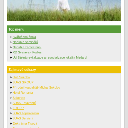
Top menu
Svářečská škola
Nabídka seminářů
Nabídka zaměstnání
RD Svatava - Podlesí
Udržitelná revitalizace a resocializace lokality Medard
Zajímavé odkazy
Golf Sokolov
SUAS GROUP
Přírodní koupaliště Michal Sokolov
Hotel Romania
Sokorest
SUAS - stavební
ZPA-RP
SUAS Teplárenská
SUAS Servisni
Elektrárna Tisová