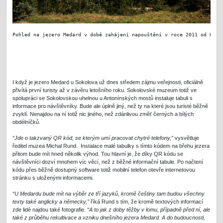
Pohled na jezero Medard v době zahájení napouštění v roce 2011 od Haba
I když je jezero Medard u Sokolova už dnes středem zájmu veřejnosti, oficiálně
přivítá první turisty až v závěru letošního roku. Sokolovské muzeum totiž ve
spolupráci se Sokolovskou uhelnou u Antonínských mostů instaluje tabuli s
informace pro návštěvníky. Bude ale úplně jiný, než ty na které jsou turisté běžně
zvyklí. Nenajdou na ní totiž nic jiného, než zdánlivou změť černých a bílých
obdélníčků.
“Jde o takzvaný QR kód, se kterým umí pracovat chytré telefony,”
vysvětluje
ředitel muzea Michal Rund. Instalace malé tabulky s tímto kódem na břehu jezera
přitom bude mít hned několik výhod. Tou hlavní je, že díky QR kódu se
návštěvníci dozví mnohem víc věcí, než z běžné informační tabule. Po načtení
kódu přes běžně dostupný software totiž mobilní telefon otevře internetovou
stránku s uloženými informacemi.
“U Medardu bude mít na výběr ze tří jazyků, kromě češtiny tam budou všechny
texty také anglicky a německy,”
říká Rund s tím, že kromě textových informací
zde lidé najdou také fotografie.
“A to jak z doby těžby v lomu, případně před ní, ale
také z průběhu rekultivace a vzniku dnešního jezera Medard. A do budoucnosti,