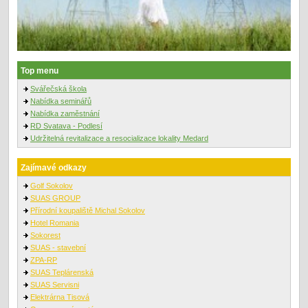
Top menu
Svářečská škola
Nabídka seminářů
Nabídka zaměstnání
RD Svatava - Podlesí
Udržitelná revitalizace a resocializace lokality Medard
Zajímavé odkazy
Golf Sokolov
SUAS GROUP
Přírodní koupaliště Michal Sokolov
Hotel Romania
Sokorest
SUAS - stavební
ZPA-RP
SUAS Teplárenská
SUAS Servisni
Elektrárna Tisová