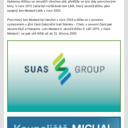
hlubinnou těžbou se nevytěží všechno uhlí, přetěžily se tyto doly povrchovými
lomy. V roce 1872 začal být rozfáráván lom Libík, který ukončil těžbu jako
spojený lom Medard-Libík v roce 2003.
Povrchový lom Medard byl otevřen v roce 1918 a těžilo se v prostoru
vymezeném v jižní části železniční trati Sokolov - Cheb, v severní části pak
obcemi Kluč a Habartov. Lom Medard II. ukončil těžbu 9. září 1975, v části
Medard I. se pak uhlí těžilo až do 31. března 2000.