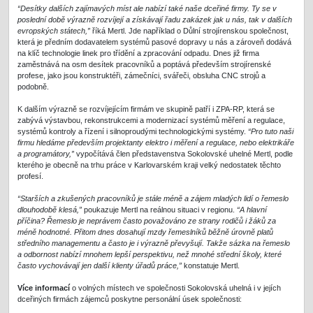
“Desítky dalších zajímavých míst ale nabízí také naše dceřiné firmy. Ty se v
poslední době výrazně rozvíjejí a získávají řadu zakázek jak u nás, tak v dalších
evropských státech,”
říká Mertl. Jde například o Důlní strojírenskou společnost,
která je předním dodavatelem systémů pasové dopravy u nás a zároveň dodává
na klíč technologie linek pro třídění a zpracování odpadu. Dnes již firma
zaměstnává na osm desítek pracovníků a poptává především strojírenské
profese, jako jsou konstruktéři, zámečníci, svářeči, obsluha CNC strojů a
podobně.
K dalším výrazně se rozvíjejícím firmám ve skupině patří i ZPA-RP, která se
zabývá výstavbou, rekonstrukcemi a modernizací systémů měření a regulace,
systémů kontroly a řízení i silnoproudými technologickými systémy.
“Pro tuto naši
firmu hledáme především projektanty elektro i měření a regulace, nebo elektrikáře
a programátory,”
vypočítává člen představenstva Sokolovské uhelné Mertl, podle
kterého je obecně na trhu práce v Karlovarském kraji velký nedostatek těchto
profesí.
“Starších a zkušených pracovníků je stále méně a zájem mladých lidí o řemeslo
dlouhodobě klesá,”
poukazuje Mertl na reálnou situaci v regionu.
“A hlavní
příčina? Řemeslo je neprávem často považováno ze strany rodičů i žáků za
méně hodnotné. Přitom dnes dosahují mzdy řemeslníků běžně úrovně platů
středního managementu a často je i výrazně převyšují. Takže sázka na řemeslo
a odbornost nabízí mnohem lepší perspektivu, než mnohé střední školy, které
často vychovávají jen další klienty úřadů práce,”
konstatuje Mertl.
Více informací
o volných místech ve společnosti Sokolovská uhelná i v jejích
dceřiných firmách zájemců poskytne personální úsek společnosti: