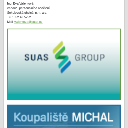
Ing. Eva Valjentová
vedoucí personálního oddělení
Sokolovská uhelná, p.n., a.s.
Tel.: 352 46 5252
Mail:
valjentova@suas.cz