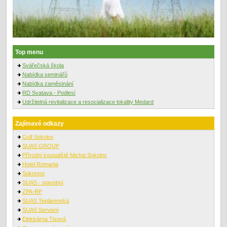
Top menu
Svářečská škola
Nabídka seminářů
Nabídka zaměstnání
RD Svatava - Podlesí
Udržitelná revitalizace a resocializace lokality Medard
Zajímavé odkazy
Golf Sokolov
SUAS GROUP
Přírodní koupaliště Michal Sokolov
Hotel Romania
Sokorest
SUAS - stavební
ZPA-RP
SUAS Teplárenská
SUAS Servisni
Elektrárna Tisová