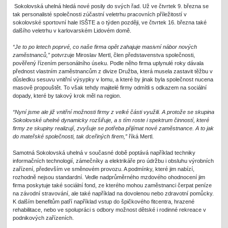
Sokolovská uhelná hledá nové posily do svých řad. Už ve čtvrtek 9. března se
tak personalisté společnosti zúčastní veletrhu pracovních příležitostí v
sokolovské sportovní hale ISŠTE a o týden později, ve čtvrtek 16. března také
dalšího veletrhu v karlovarském Lidovém domě.
“Je to po letech poprvé, co naše firma opět zahajuje masivní nábor nových
zaměstnanců,”
potvrzuje Miroslav Mertl, člen představenstva společnosti,
pověřený řízením personálního úseku. Podle něho firma uplynulé roky dávala
přednost vlastním zaměstnancům z divize Družba, která musela zastavit těžbu v
důsledku sesuvu vnitřní výsypky v lomu, a které by jinak byla společnost nucena
masově propouštět. To však tehdy majitelé firmy odmítli s odkazem na sociální
dopady, které by takový krok měl na region.
“Nyní jsme ale již vnitřní možnosti firmy z velké části využili. A protože se skupina
Sokolovské uhelné dynamicky rozšiřuje, a s tím roste i spektrum činností, které
firmy ze skupiny realizují, zvyšuje se potřeba přijímat nové zaměstnance. A to jak
do mateřské společnosti, tak dceřiných firem,”
říká Mertl.
Samotná Sokolovská uhelná v současné době poptává například techniky
informačních technologií, zámečníky a elektrikáře pro údržbu i obsluhu výrobních
zařízení, především ve směnovém provozu. A podmínky, které jim nabízí,
rozhodně nejsou standardní. Vedle nadprůměrného mzdového ohodnocení jim
firma poskytuje také sociální fond, ze kterého mohou zaměstnanci čerpat peníze
na závodní stravování, ale také například na dovolenou nebo zdravotní pomůcky.
K dalším benefitům patří například vstup do špičkového fitcentra, hrazené
rehabilitace, nebo ve spolupráci s odbory možnost dětské i rodinné rekreace v
podnikových zařízeních.